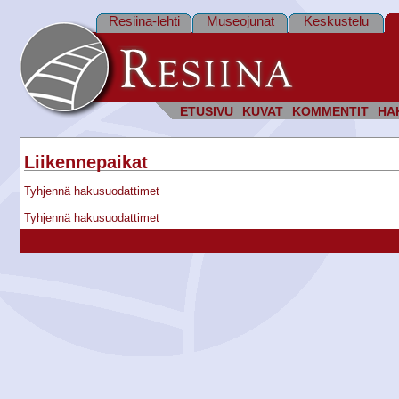
Resiina-lehti
Museojunat
Keskustelu
ETUSIVU
KUVAT
KOMMENTIT
HA
Liikennepaikat
Tyhjennä hakusuodattimet
Tyhjennä hakusuodattimet