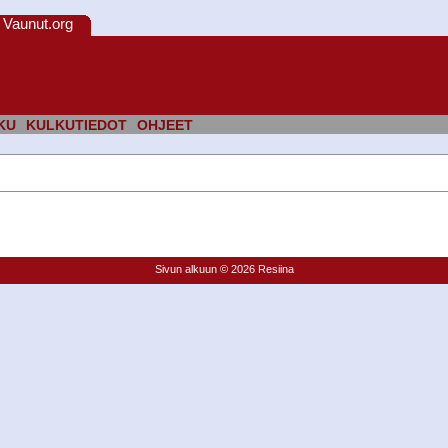
Vaunut.org
KU
KULKUTIEDOT
OHJEET
Sivun alkuun
© 2026 Resiina