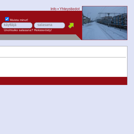
Info
•
Yhteystiedot
Muista minut!
Unohtuiko salasana?
Rekisteröidy!