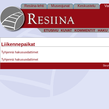
Resiina-lehti
Museojunat
Keskustelu
Va
ETUSIVU
KUVAT
KOMMENTIT
HAKU
Liikennepaikat
Tyhjennä hakusuodattimet
Tyhjennä hakusuodattimet
Sivu