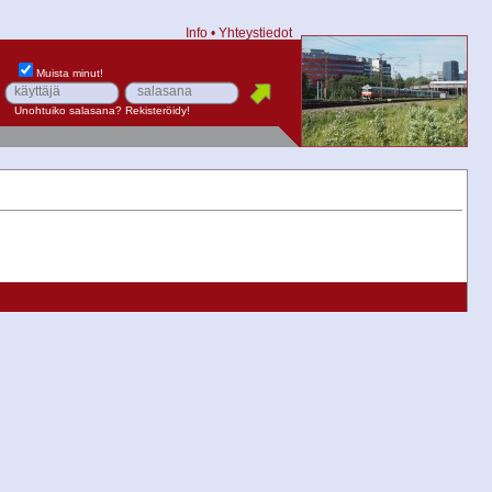
Info
•
Yhteystiedot
Muista minut!
Unohtuiko salasana?
Rekisteröidy!