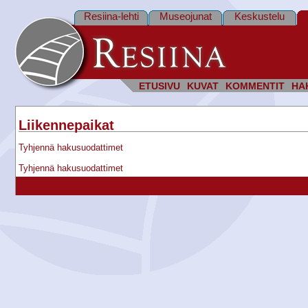
Resiina-lehti
Museojunat
Keskustelu
ETUSIVU
KUVAT
KOMMENTIT
HA
Liikennepaikat
Tyhjennä hakusuodattimet
Tyhjennä hakusuodattimet