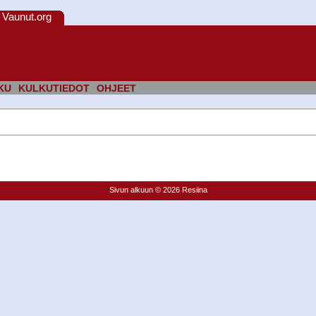
Vaunut.org
KU
KULKUTIEDOT
OHJEET
Sivun alkuun
© 2026 Resiina