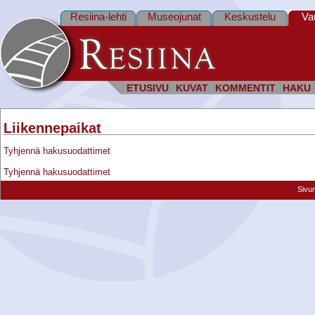
Resiina-lehti
Museojunat
Keskustelu
Va
ETUSIVU
KUVAT
KOMMENTIT
HAKU
Liikennepaikat
Tyhjennä hakusuodattimet
Tyhjennä hakusuodattimet
Sivu