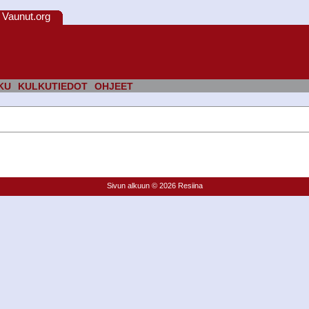
Vaunut.org
KU
KULKUTIEDOT
OHJEET
Sivun alkuun
© 2026 Resiina