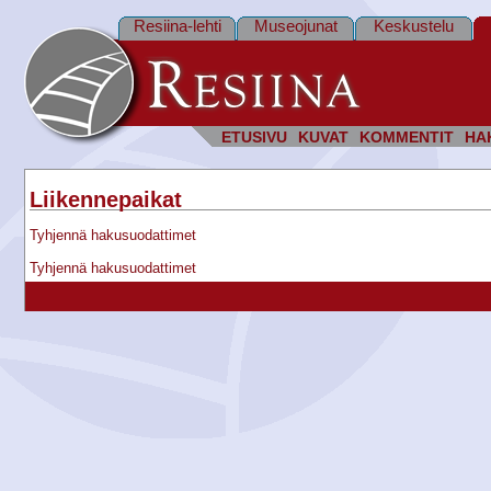
Resiina-lehti
Museojunat
Keskustelu
ETUSIVU
KUVAT
KOMMENTIT
HA
Liikennepaikat
Tyhjennä hakusuodattimet
Tyhjennä hakusuodattimet