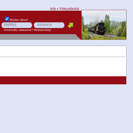
Info
•
Yhteystiedot
Muista minut!
Unohtuiko salasana?
Rekisteröidy!