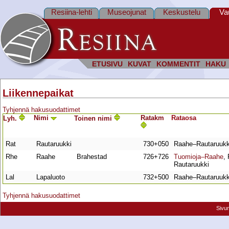
Resiina-lehti
Museojunat
Keskustelu
Va
ETUSIVU
KUVAT
KOMMENTIT
HAKU
Liikennepaikat
Tyhjennä hakusuodattimet
Nimi
Ratakm
Rata­osa
Lyh.
Toinen nimi
Rat
Rautaruukki
730+050
Raahe–Rautaruukk
Rhe
Raahe
Brahestad
726+726
Tuomioja–Raahe
,
Rautaruukki
Lal
Lapaluoto
732+500
Raahe–Rautaruukk
Tyhjennä hakusuodattimet
Sivu