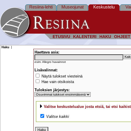
Resiina-lehti
Museojunat
Keskustelu
Va
ETUSIVU
KALENTERI
HAKU
OHJEET
Haku
|
Haettava asia:
esim.
Allegro havainnot
Lisävalinnat:
Näytä tulokset viesteinä
Hae vain otsikoista
Tuloksien järjestys:
Valitse keskustelualue josta etsiä, tai etsi kaikist
Valitse kaikki