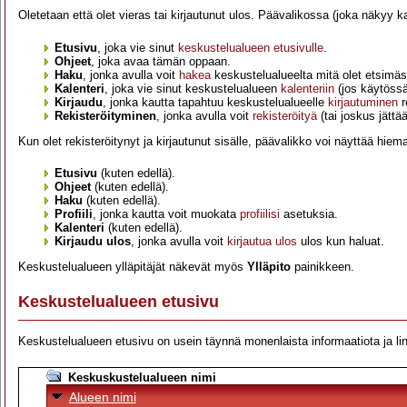
Oletetaan että olet vieras tai kirjautunut ulos. Päävalikossa (joka näkyy kaiki
Etusivu
, joka vie sinut
keskustelualueen etusivulle
.
Ohjeet
, joka avaa tämän oppaan.
Haku
, jonka avulla voit
hakea
keskustelualueelta mitä olet etsimä
Kalenteri
, joka vie sinut keskustelualueen
kalenteriin
(jos käytössä
Kirjaudu
, jonka kautta tapahtuu keskustelualueelle
kirjautuminen
r
Rekisteröityminen
, jonka avulla voit
rekisteröityä
(tai joskus jättä
Kun olet rekisteröitynyt ja kirjautunut sisälle, päävalikko voi näyttää hiema
Etusivu
(kuten edellä).
Ohjeet
(kuten edellä).
Haku
(kuten edellä).
Profiili
, jonka kautta voit muokata
profiilisi
asetuksia.
Kalenteri
(kuten edellä).
Kirjaudu ulos
, jonka avulla voit
kirjautua ulos
ulos kun haluat.
Keskustelualueen ylläpitäjät näkevät myös
Ylläpito
painikkeen.
Keskustelualueen etusivu
Keskustelualueen etusivu on usein täynnä monenlaista informaatiota ja li
Keskuskustelualueen nimi
Alueen nimi