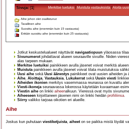
Sivuja:
[
1
]
Merkitse luetuksi
|
Muistuta vastauksista
|
Aloita uus
Aihe johon olet osallistunut
Tavallinen aihe
Suosittu aihe (enemmän kuin 15 vastausta)
Erittäin suosittu aihe (enemmän kuin 25 vastausta)
Jotkut keskustelualueet näyttävät
navigaatiopuun
yläosassa tila
Sivunumerot
johdattavat alueen seuraaville sivuille. Niiden vieres
alas tarpeen mukaan.
Merkitse luetuiksi
painikkeen avulla jäsenet voivat merkitä alueen vi
Muistuta
painikkeen avulla jäsenet voivat tilata muistutuksia sähköp
Uusi aihe
sekä
Uusi äänestys
painikkeet ovat uusien aiheiden ja
Aihe
,
Aloittaja
,
Vastauksia
,
Lukukerrat
sekä
Uusin viesti
linkkie
Aiheiden ikonien
merkitys vasemmassa reunassa on kuvattu ale
Viesti-ikoneja
seuraavassa lokerossa käytetään kuvaamaan esimer
Viestin aihe
on linkki
aiheen
alkuun. Vieressä ovat myös sivunume
Aiheeseen
kirjoittaneen jäsenen nimi on linkki heidän
profiiliinsa
.
Siirry
valikko tarjoaa oikotien eri alueille.
Aihe
Joskus kun puhutaan
viestiketjuista
,
aiheet
on se paikka mistä löydät var