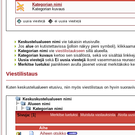
Kategorian nimi
Kategorian kuvaus
Keskustelualueen nimi
vie takaisin etusivulle.
Jos
alue
on kutistettavissa (jolloin näkyy pieni symboli), klikkaama
Kategorian nimi
vie
viestilistaukseen
sillä alueella.
Kategorian kuvaus
kertoo sen sisällöstä, sekä voi sisältää linkkej
Uusia viestejä
sekä
Ei uusia viestejä
ikonit vasemmassa reunassa 
Merkitse luetuksi
painikkeen avulla jäsenet voivat merkitäkoko kesk
Viestilistaus
Kuten keskustelualueen etusivu, niin myös viestilistaus on hyvin suoravii
Keskuskustelualueen nimi
Alueen nimi
Kategorian nimi
Sivuja:
[
1
]
Merkitse luetuksi
|
Muistuta vastauksista
|
Aloita uus
Aihe
Aiheen otsikko