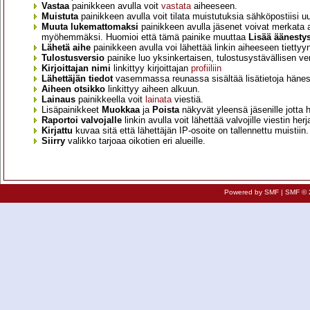
Vastaa
painikkeen avulla voit
vastata
aiheeseen.
Muistuta
painikkeen avulla voit tilata muistutuksia sähköpostiisi 
Muuta lukemattomaksi
painikkeen avulla jäsenet voivat merkata ai
myöhemmäksi. Huomioi että tämä painike muuttaa
Lisää äänesty
Lähetä aihe
painikkeen avulla voi lähettää linkin aiheeseen tietty
Tulostusversio
painike luo yksinkertaisen, tulostusystävällisen ve
Kirjoittajan nimi
linkittyy kirjoittajan
profiiliin
Lähettäjän tiedot
vasemmassa reunassa sisältää lisätietoja hänes
Aiheen otsikko
linkittyy aiheen alkuun.
Lainaus
painikkeella voit
lainata
viestiä.
Lisäpainikkeet
Muokkaa
ja
Poista
näkyvät yleensä jäsenille jotta 
Raportoi valvojalle
linkin avulla voit lähettää valvojille viestin he
Kirjattu
kuvaa sitä että lähettäjän IP-osoite on tallennettu muistiin. I
Siirry
valikko tarjoaa oikotien eri alueille.
Esittely
•
Rekisteröityminen
•
Kirjautuminen
•
Profiili
•
Kirjoittaminen
Powered by SMF
|
SMF © 