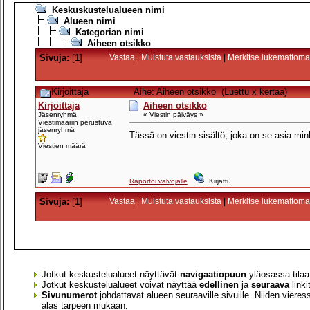
Keskuskustelualueen nimi
Alueen nimi
Kategorian nimi
Aiheen otsikko
Sivuja:
[
1
]
Vastaa
|
Muistuta vastauksista
|
Merkitse lukemattoma
Kirjoittaja
Aihe: Aiheen otsikko (Luettu x kertaa)
Kirjoittaja
Aiheen otsikko
Jäsenryhmä
« Viestin päiväys »
Viestimääriin perustuva
jäsenryhmä
Tässä on viestin sisältö, joka on se asia mink
Viestien määrä
Raportoi valvojalle
Kirjattu
Sivuja:
[
1
]
Vastaa
|
Muistuta vastauksista
|
Merkitse lukemattoma
Jotkut keskustelualueet näyttävät
navigaatiopuun
yläosassa tila
Jotkut keskustelualueet voivat näyttää
edellinen
ja
seuraava
linki
Sivunumerot
johdattavat alueen seuraaville sivuille. Niiden vieres
alas tarpeen mukaan.