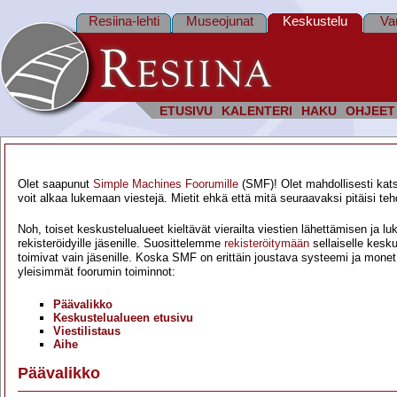
Resiina-lehti
Museojunat
Keskustelu
Va
ETUSIVU
KALENTERI
HAKU
OHJEET
Esittely
•
Rekisteröityminen
•
Kirjautuminen
•
Profiili
•
Kirjoittaminen
Olet saapunut
Simple Machines Foorumille
(SMF)! Olet mahdollisesti kats
voit alkaa lukemaan viestejä. Mietit ehkä että mitä seuraavaksi pitäisi te
Noh, toiset keskustelualueet kieltävät vierailta viestien lähettämisen ja 
rekisteröidyille jäsenille. Suosittelemme
rekisteröitymään
sellaiselle kesk
toimivat vain jäsenille. Koska SMF on erittäin joustava systeemi ja monet
yleisimmät foorumin toiminnot:
Päävalikko
Keskustelualueen etusivu
Viestilistaus
Aihe
Päävalikko