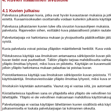
4. Kuvien lisääminen sivustolle
4.1 Kuvien julkaisu
Palvelussa julkaistaan kuvia, jotka ovat hyvän kuvaustavan mukaisia ja jotk
estettä. Kuvaamisoikeuden osoittamalla voidaan kuitenkin julkaista käyttäjän
Palvelussa julkaistavien kuvien tulee olla sivuston kuvausohjeen mukaisia. P
palvelusta. Rajanvedon siihen, esittääkö kuva pääasiallisesti jotakin rautateih
Palveluntarjoaja voi harkintansa mukaan ja yksipuolisella päätöksellään jätt
syistä.
Kuvia palvelusta voivat poistaa ylläpidon määrittelemät henkilöt. Kuva voida
Piilotuksessa käyttäjä saa ilmoituksen antamaansa sähköpostiin kuvan piilo
kuvan tiedot ovat puutteelliset. Tällöin ylläpito tarjoaa mahdollisuutta vaih
ylläpito ilmoittaa lyhyesti, miksi kuva on piilotettu. Käyttäjän on kuvanm
jolloin ylläpito harkintansa mukaan palauttaa tai poistaa kuvan.
Poistotilanteessa käyttäjä saa ilmoituksen sähköpostiin kuvan poistosta. Yllä
käyttösääntöjä. Ilmoitusviestissään ylläpito ilmoittaa lyhyesti, miksi kuva on
Ilmoituksiin käytetään automaattia. Vaunut.org ei vastaa siitä, jos automaatt
Kiistatilanteissa lopullinen sana on ylläpidolla eikä ylläpito ole velvollinen
lähettäjälle. Ylläpito ei ole velvollinen maksamaan mahdollisia käyttömaksuj
Palveluntarjoaja ei vastaa käyttäjien lähettämien kuvien sisällöstä eikä k
julkaisemisella ei loukata palvelutarjoajan tai kolmannen oikeutta.