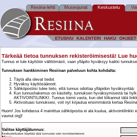
Resiina-lehti
Museojunat
Keskustelu
Va
ETUSIVU
KALENTERI
HAKU
OHJEET
Tärkeää tietoa tunnuksen rekisteröimisestä! Lue huol
Tunnus ei tule käyttöön välittömästi, vaan ylläpito hyväksyy kaikki tunnukset
Tunnuksen hankkiminen Resiinan palveluun kohta kohdalta:
Täytä alla olevat tiedot.
Hyväksy käyttösäännöt.
Sähköpostiisi tulee tieto, että tunnus odottaa ylläpidon hyväksyntää.
Kun tunnushakemus on käsitelty, tunnuksen hyväksymisestä tai hylkä
AKTIVOINTILINKKI. Tunnus toimii vasta, kun olet klikannut tätä linkk
Aktivoituasi tunnuksesi, voit nyt kirjautua ensimmäistä kertaa Resiin
Huom! Jos kohdassa 4 mainittua sähköpostia ei ala kuulua, aktivointilinkki ei 
vaunut.org)!
Rekisteröidy - tarvittavat tiedot
Valitse käyttäjätunnus:
Keskustelualue käyttää tätä tunnusta vain tunnistamiseesi.