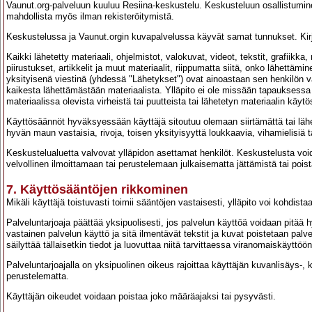
Vaunut.org-palveluun kuuluu Resiina-keskustelu. Keskusteluun osallistuminen
mahdollista myös ilman rekisteröitymistä.
Keskustelussa ja Vaunut.orgin kuvapalvelussa käyvät samat tunnukset. Kirj
Kaikki lähetetty materiaali, ohjelmistot, valokuvat, videot, tekstit, grafiikk
piirustukset, artikkelit ja muut materiaalit, riippumatta siitä, onko lähettämi
yksityisenä viestinä (yhdessä "Lähetykset") ovat ainoastaan sen henkilön v
kaikesta lähettämästään materiaalista. Ylläpito ei ole missään tapauksessa
materiaalissa olevista virheistä tai puutteista tai lähetetyn materiaalin käytö
Käyttösäännöt hyväksyessään käyttäjä sitoutuu olemaan siirtämättä tai lähett
hyvän maun vastaisia, rivoja, toisen yksityisyyttä loukkaavia, vihamielisiä t
Keskustelualuetta valvovat ylläpidon asettamat henkilöt. Keskustelusta void
velvollinen ilmoittamaan tai perustelemaan julkaisematta jättämistä tai poist
7. Käyttösääntöjen rikkominen
Mikäli käyttäjä toistuvasti toimii sääntöjen vastaisesti, ylläpito voi kohdistaa 
Palveluntarjoaja päättää yksipuolisesti, jos palvelun käyttöä voidaan pitä
vastainen palvelun käyttö ja sitä ilmentävät tekstit ja kuvat poistetaan palve
säilyttää tällaisetkin tiedot ja luovuttaa niitä tarvittaessa viranomaiskäyttöön
Palveluntarjoajalla on yksipuolinen oikeus rajoittaa käyttäjän kuvanlisäys-, 
perustelematta.
Käyttäjän oikeudet voidaan poistaa joko määräajaksi tai pysyvästi.