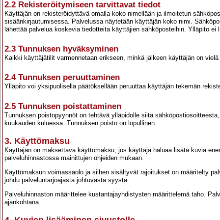
2.2 Rekisteröitymiseen tarvittavat tiedot
Käyttäjän on rekisteröidyttävä omalla koko nimellään ja ilmoitetun sähköpos
sisäänkirjautumisessa. Palvelussa näytetään käyttäjän koko nimi. Sähköposti n
lähettää palvelua koskevia tiedotteita käyttäjien sähköposteihin. Ylläpito ei 
2.3 Tunnuksen hyväksyminen
Kaikki käyttäjätilit varmennetaan erikseen, minkä jälkeen käyttäjän on viel
2.4 Tunnuksen peruuttaminen
Ylläpito voi yksipuolisella päätöksellään peruuttaa käyttäjän tekemän rekiste
2.5 Tunnuksen poistattaminen
Tunnuksen poistopyynnöt on tehtävä ylläpidolle siitä sähköpostiosoitteesta,
kuukauden kuluessa. Tunnuksen poisto on lopullinen.
3. Käyttömaksu
Käyttäjän on maksettava käyttömaksu, jos käyttäjä haluaa lisätä kuvia ene
palveluhinnastossa mainittujen ohjeiden mukaan.
Käyttömaksun voimassaolo ja siihen sisältyvät rajoitukset on määritelty p
johdu palveluntarjoajasta johtuvasta syystä.
Palveluhinnaston määrittelee kustantajayhdistysten määrittelemä taho. Pal
ajankohtana.