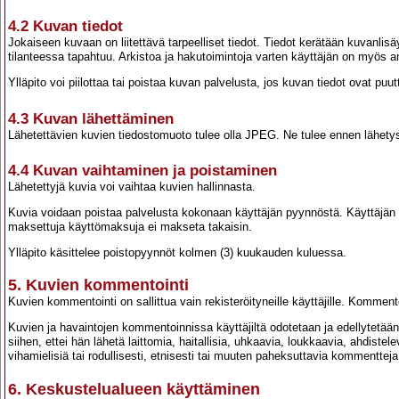
4.2 Kuvan tiedot
Jokaiseen kuvaan on liitettävä tarpeelliset tiedot. Tiedot kerätään kuvanlis
tilanteessa tapahtuu. Arkistoa ja hakutoimintoja varten käyttäjän on myös a
Ylläpito voi piilottaa tai poistaa kuvan palvelusta, jos kuvan tiedot ovat puutt
4.3 Kuvan lähettäminen
Lähetettävien kuvien tiedostomuoto tulee olla JPEG. Ne tulee ennen lähetyst
4.4 Kuvan vaihtaminen ja poistaminen
Lähetettyjä kuvia voi vaihtaa kuvien hallinnasta.
Kuvia voidaan poistaa palvelusta kokonaan käyttäjän pyynnöstä. Käyttäjän on
maksettuja käyttömaksuja ei makseta takaisin.
Ylläpito käsittelee poistopyynnöt kolmen (3) kuukauden kuluessa.
5. Kuvien kommentointi
Kuvien kommentointi on sallittua vain rekisteröityneille käyttäjille. Komme
Kuvien ja havaintojen kommentoinnissa käyttäjiltä odotetaan ja edellytetään a
siihen, ettei hän lähetä laittomia, haitallisia, uhkaavia, loukkaavia, ahdiste
vihamielisiä tai rodullisesti, etnisesti tai muuten paheksuttavia kommentteja
6. Keskustelualueen käyttäminen