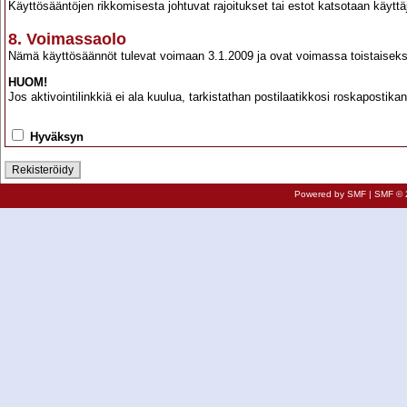
Käyttösääntöjen rikkomisesta johtuvat rajoitukset tai estot katsotaan käyttäj
8. Voimassaolo
Nämä käyttösäännöt tulevat voimaan 3.1.2009 ja ovat voimassa toistaiseks
HUOM!
Jos aktivointilinkkiä ei ala kuulua, tarkistathan postilaatikkosi roskapostik
Hyväksyn
Powered by SMF
|
SMF © 