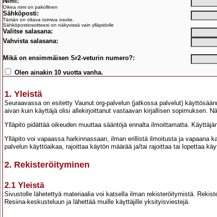
Nimi:
Oikea nimi on pakollinen
Sähköposti:
Tämän on oltava toimiva osoite.
Sähköpostiosoitteesi on näkyvissä vain ylläpidolle
Valitse salasana:
Vahvista salasana:
Mikä on ensimmäisen Sr2-veturin numero?:
Olen ainakin 10 vuotta vanha.
1. Yleistä
Seuraavassa on esitetty Vaunut.org-palvelun (jatkossa palvelut) käyttösään
aivan kuin käyttäjä olisi allekirjoittanut vastaavan kirjallisen sopimuksen. 
Ylläpito pidättää oikeuden muuttaa sääntöjä ennalta ilmoittamatta. Käyttäj
Ylläpito voi vapaassa harkinnassaan, ilman erillistä ilmoitusta ja vapaana 
palvelun käyttöaikaa, rajoittaa käytön määrää ja/tai rajoittaa tai lopettaa kä
2. Rekisteröityminen
2.1 Yleistä
Sivustolle lähetettyä materiaalia voi katsella ilman rekisteröitymistä. Reki
Resiina-keskusteluun ja lähettää muille käyttäjille yksityisviestejä.