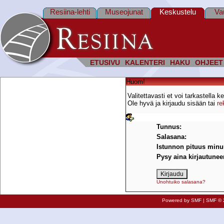
Resiina-lehti
Museojunat
Keskustelu
Va
ETUSIVU
KALENTERI
HAKU
OHJEET
Huom!
Valitettavasti et voi tarkastella k
Ole hyvä ja kirjaudu sisään tai
re
Kirjaudu
Tunnus:
Salasana:
Istunnon pituus minuu
Pysy aina kirjautuneen
Unohtuiko salasana?
Powered by SMF
|
SMF © 