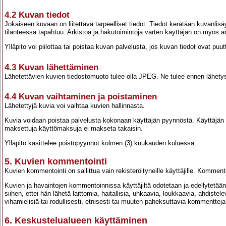
4.2 Kuvan tiedot
Jokaiseen kuvaan on liitettävä tarpeelliset tiedot. Tiedot kerätään kuvanlis
tilanteessa tapahtuu. Arkistoa ja hakutoimintoja varten käyttäjän on myös a
Ylläpito voi piilottaa tai poistaa kuvan palvelusta, jos kuvan tiedot ovat puutt
4.3 Kuvan lähettäminen
Lähetettävien kuvien tiedostomuoto tulee olla JPEG. Ne tulee ennen lähetyst
4.4 Kuvan vaihtaminen ja poistaminen
Lähetettyjä kuvia voi vaihtaa kuvien hallinnasta.
Kuvia voidaan poistaa palvelusta kokonaan käyttäjän pyynnöstä. Käyttäjän on
maksettuja käyttömaksuja ei makseta takaisin.
Ylläpito käsittelee poistopyynnöt kolmen (3) kuukauden kuluessa.
5. Kuvien kommentointi
Kuvien kommentointi on sallittua vain rekisteröityneille käyttäjille. Komme
Kuvien ja havaintojen kommentoinnissa käyttäjiltä odotetaan ja edellytetään a
siihen, ettei hän lähetä laittomia, haitallisia, uhkaavia, loukkaavia, ahdiste
vihamielisiä tai rodullisesti, etnisesti tai muuten paheksuttavia kommentteja
6. Keskustelualueen käyttäminen