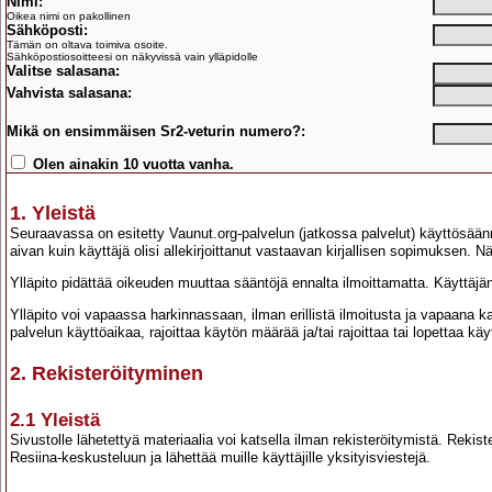
Nimi:
Oikea nimi on pakollinen
Sähköposti:
Tämän on oltava toimiva osoite.
Sähköpostiosoitteesi on näkyvissä vain ylläpidolle
Valitse salasana:
Vahvista salasana:
Mikä on ensimmäisen Sr2-veturin numero?:
Olen ainakin 10 vuotta vanha.
1. Yleistä
Seuraavassa on esitetty Vaunut.org-palvelun (jatkossa palvelut) käyttösään
aivan kuin käyttäjä olisi allekirjoittanut vastaavan kirjallisen sopimuksen. 
Ylläpito pidättää oikeuden muuttaa sääntöjä ennalta ilmoittamatta. Käyttäj
Ylläpito voi vapaassa harkinnassaan, ilman erillistä ilmoitusta ja vapaana 
palvelun käyttöaikaa, rajoittaa käytön määrää ja/tai rajoittaa tai lopettaa kä
2. Rekisteröityminen
2.1 Yleistä
Sivustolle lähetettyä materiaalia voi katsella ilman rekisteröitymistä. Reki
Resiina-keskusteluun ja lähettää muille käyttäjille yksityisviestejä.