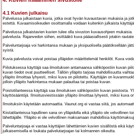
4. Kuvien lisääminen sivustolle
4.1 Kuvien julkaisu
Palvelussa julkaistaan kuvia, jotka ovat hyvän kuvaustavan mukaisia ja jotk
estettä. Kuvaamisoikeuden osoittamalla voidaan kuitenkin julkaista käyttäjän
Palvelussa julkaistavien kuvien tulee olla sivuston kuvausohjeen mukaisia. P
palvelusta. Rajanvedon siihen, esittääkö kuva pääasiallisesti jotakin rautateih
Palveluntarjoaja voi harkintansa mukaan ja yksipuolisella päätöksellään jätt
syistä.
Kuvia palvelusta voivat poistaa ylläpidon määrittelemät henkilöt. Kuva voida
Piilotuksessa käyttäjä saa ilmoituksen antamaansa sähköpostiin kuvan piilo
kuvan tiedot ovat puutteelliset. Tällöin ylläpito tarjoaa mahdollisuutta vaih
ylläpito ilmoittaa lyhyesti, miksi kuva on piilotettu. Käyttäjän on kuvanm
jolloin ylläpito harkintansa mukaan palauttaa tai poistaa kuvan.
Poistotilanteessa käyttäjä saa ilmoituksen sähköpostiin kuvan poistosta. Yllä
käyttösääntöjä. Ilmoitusviestissään ylläpito ilmoittaa lyhyesti, miksi kuva on
Ilmoituksiin käytetään automaattia. Vaunut.org ei vastaa siitä, jos automaatt
Kiistatilanteissa lopullinen sana on ylläpidolla eikä ylläpito ole velvollinen
lähettäjälle. Ylläpito ei ole velvollinen maksamaan mahdollisia käyttömaksuj
Palveluntarjoaja ei vastaa käyttäjien lähettämien kuvien sisällöstä eikä k
julkaisemisella ei loukata palvelutarjoajan tai kolmannen oikeutta.