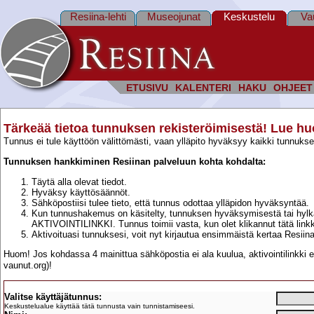
Resiina-lehti
Museojunat
Keskustelu
Va
ETUSIVU
KALENTERI
HAKU
OHJEET
Tärkeää tietoa tunnuksen rekisteröimisestä! Lue huol
Tunnus ei tule käyttöön välittömästi, vaan ylläpito hyväksyy kaikki tunnukset
Tunnuksen hankkiminen Resiinan palveluun kohta kohdalta:
Täytä alla olevat tiedot.
Hyväksy käyttösäännöt.
Sähköpostiisi tulee tieto, että tunnus odottaa ylläpidon hyväksyntää.
Kun tunnushakemus on käsitelty, tunnuksen hyväksymisestä tai hylkä
AKTIVOINTILINKKI. Tunnus toimii vasta, kun olet klikannut tätä linkk
Aktivoituasi tunnuksesi, voit nyt kirjautua ensimmäistä kertaa Resiin
Huom! Jos kohdassa 4 mainittua sähköpostia ei ala kuulua, aktivointilinkki ei 
vaunut.org)!
Rekisteröidy - tarvittavat tiedot
Valitse käyttäjätunnus:
Keskustelualue käyttää tätä tunnusta vain tunnistamiseesi.