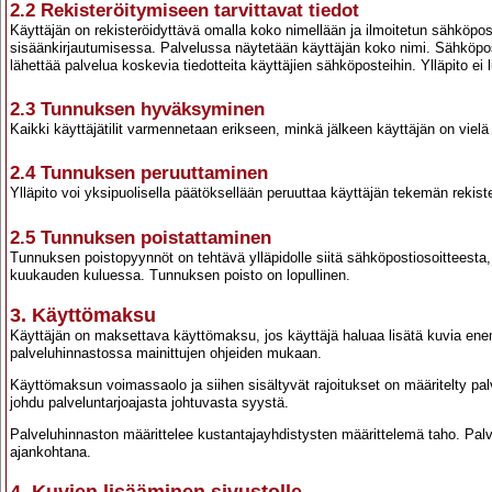
2.2 Rekisteröitymiseen tarvittavat tiedot
Käyttäjän on rekisteröidyttävä omalla koko nimellään ja ilmoitetun sähköpos
sisäänkirjautumisessa. Palvelussa näytetään käyttäjän koko nimi. Sähköposti n
lähettää palvelua koskevia tiedotteita käyttäjien sähköposteihin. Ylläpito ei 
2.3 Tunnuksen hyväksyminen
Kaikki käyttäjätilit varmennetaan erikseen, minkä jälkeen käyttäjän on viel
2.4 Tunnuksen peruuttaminen
Ylläpito voi yksipuolisella päätöksellään peruuttaa käyttäjän tekemän rekiste
2.5 Tunnuksen poistattaminen
Tunnuksen poistopyynnöt on tehtävä ylläpidolle siitä sähköpostiosoitteesta,
kuukauden kuluessa. Tunnuksen poisto on lopullinen.
3. Käyttömaksu
Käyttäjän on maksettava käyttömaksu, jos käyttäjä haluaa lisätä kuvia ene
palveluhinnastossa mainittujen ohjeiden mukaan.
Käyttömaksun voimassaolo ja siihen sisältyvät rajoitukset on määritelty p
johdu palveluntarjoajasta johtuvasta syystä.
Palveluhinnaston määrittelee kustantajayhdistysten määrittelemä taho. Pal
ajankohtana.