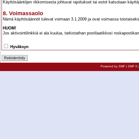
Käyttösääntöjen rikkomisesta johtuvat rajoitukset tai estot katsotaan käyttäj
8. Voimassaolo
Nämä käyttösäännöt tulevat voimaan 3.1.2009 ja ovat voimassa toistaiseks
HUOM!
Jos aktivointilinkkiä ei ala kuulua, tarkistathan postilaatikkosi roskapostik
Hyväksyn
Powered by SMF
|
SMF © 