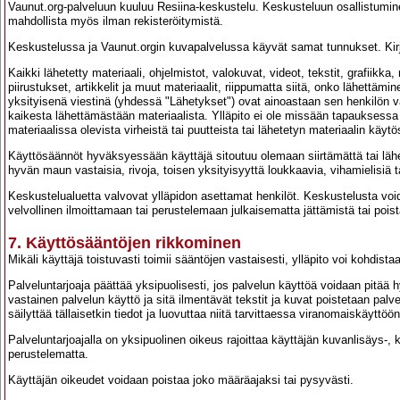
Vaunut.org-palveluun kuuluu Resiina-keskustelu. Keskusteluun osallistuminen
mahdollista myös ilman rekisteröitymistä.
Keskustelussa ja Vaunut.orgin kuvapalvelussa käyvät samat tunnukset. Kirj
Kaikki lähetetty materiaali, ohjelmistot, valokuvat, videot, tekstit, grafiikk
piirustukset, artikkelit ja muut materiaalit, riippumatta siitä, onko lähettämi
yksityisenä viestinä (yhdessä "Lähetykset") ovat ainoastaan sen henkilön v
kaikesta lähettämästään materiaalista. Ylläpito ei ole missään tapauksessa
materiaalissa olevista virheistä tai puutteista tai lähetetyn materiaalin käytö
Käyttösäännöt hyväksyessään käyttäjä sitoutuu olemaan siirtämättä tai lähett
hyvän maun vastaisia, rivoja, toisen yksityisyyttä loukkaavia, vihamielisiä t
Keskustelualuetta valvovat ylläpidon asettamat henkilöt. Keskustelusta void
velvollinen ilmoittamaan tai perustelemaan julkaisematta jättämistä tai poist
7. Käyttösääntöjen rikkominen
Mikäli käyttäjä toistuvasti toimii sääntöjen vastaisesti, ylläpito voi kohdistaa 
Palveluntarjoaja päättää yksipuolisesti, jos palvelun käyttöä voidaan pitä
vastainen palvelun käyttö ja sitä ilmentävät tekstit ja kuvat poistetaan palve
säilyttää tällaisetkin tiedot ja luovuttaa niitä tarvittaessa viranomaiskäyttöön
Palveluntarjoajalla on yksipuolinen oikeus rajoittaa käyttäjän kuvanlisäys-, 
perustelematta.
Käyttäjän oikeudet voidaan poistaa joko määräajaksi tai pysyvästi.