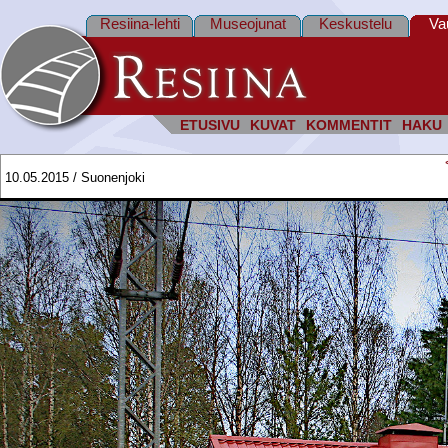
Resiina-lehti
Museojunat
Keskustelu
Va
ETUSIVU
KUVAT
KOMMENTIT
HAKU
10.05.2015 / Suonenjoki