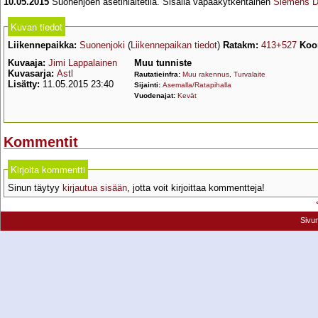
10.05.2015
Suonenjoen asetinlaitetila. Sisällä vapaakytkentäinen
Siemens D
Kuvan tiedot
Liikennepaikka:
Suonenjoki
(
Liikennepaikan tiedot
)
Ratakm:
413+527
Koor
Kuvaaja:
Jimi Lappalainen
Muu tunniste
Kuvasarja:
Astl
Rautatieinfra:
Muu rakennus
,
Turvalaite
Lisätty:
11.05.2015 23:40
Sijainti:
Asemalla/Ratapihalla
Vuodenajat:
Kevät
Kommentit
Kirjoita kommentti
Sinun täytyy
kirjautua sisään
, jotta voit kirjoittaa kommentteja!
Sivu