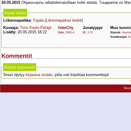
20.05.2015
Ohjausvaunu rallattelemaisillaan kohti etelää. Tuupparina on Ma
Kuvan tiedot
Liikennepaikka:
Toijala
(
Liikennepaikan tiedot
)
Kuvaaja:
Timo Keski-Petäjä
InterCity
Junatyyppi
Muu tunnis
Lisätty:
20.05.2015 18:22
Edo
:
28614
IC
:
174
Sijainti:
Asemal
Vuodenajat:
K
Kommentit
Kirjoita kommentti
Sinun täytyy
kirjautua sisään
, jotta voit kirjoittaa kommentteja!
Sivu