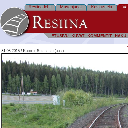
Resiina-lehti
Museojunat
Keskustelu
Va
ETUSIVU
KUVAT
KOMMENTIT
HAKU
31.05.2015 / Kuopio, Sorsasalo (uusi)