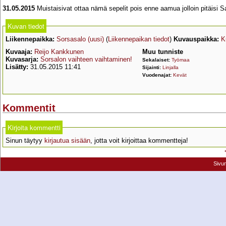
31.05.2015
Muistaisivat ottaa nämä sepelit pois enne aamua jolloin pitäisi 
Kuvan tiedot
Liikennepaikka:
Sorsasalo (uusi)
(
Liikennepaikan tiedot
)
Kuvauspaikka:
K
Kuvaaja:
Reijo Kankkunen
Muu tunniste
Kuvasarja:
Sorsalon vaihteen vaihtaminen!
Sekalaiset:
Työmaa
Lisätty:
31.05.2015 11:41
Sijainti:
Linjalla
Vuodenajat:
Kevät
Kommentit
Kirjoita kommentti
Sinun täytyy
kirjautua sisään
, jotta voit kirjoittaa kommentteja!
Sivu