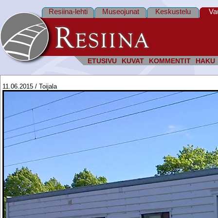
Resiina-lehti
Museojunat
Keskustelu
Va
ETUSIVU
KUVAT
KOMMENTIT
HAKU
11.06.2015 / Toijala