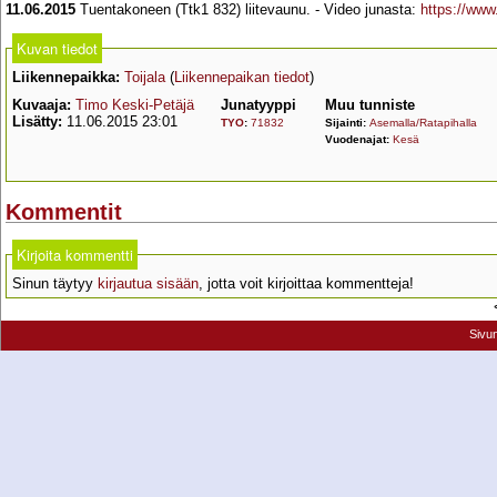
11.06.2015
Tuentakoneen (Ttk1 832) liitevaunu. - Video junasta:
https://ww
Kuvan tiedot
Liikennepaikka:
Toijala
(
Liikennepaikan tiedot
)
Kuvaaja:
Timo Keski-Petäjä
Junatyyppi
Muu tunniste
Lisätty:
11.06.2015 23:01
TYO
:
71832
Sijainti:
Asemalla/Ratapihalla
Vuodenajat:
Kesä
Kommentit
Kirjoita kommentti
Sinun täytyy
kirjautua sisään
, jotta voit kirjoittaa kommentteja!
Sivu