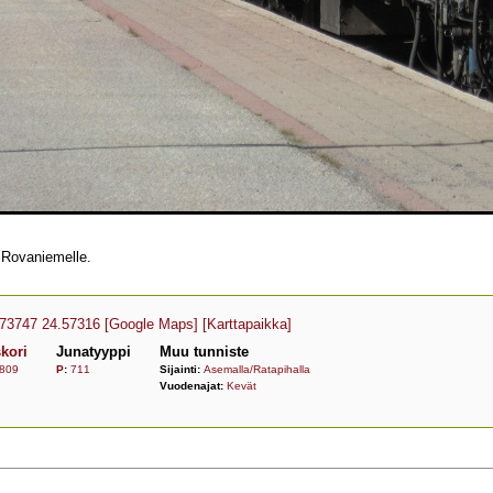
 Rovaniemelle.
.73747 24.57316
[Google Maps]
[Karttapaikka]
kori
Junatyyppi
Muu tunniste
809
P
:
711
Sijainti:
Asemalla/Ratapihalla
Vuodenajat:
Kevät