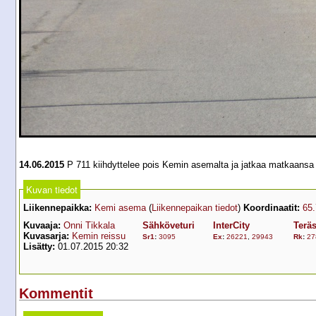
14.06.2015
P 711 kiihdyttelee pois Kemin asemalta ja jatkaa matkaansa
Kuvan tiedot
Liikennepaikka:
Kemi asema
(
Liikennepaikan tiedot
)
Koordinaatit:
65
Kuvaaja:
Onni Tikkala
Sähköveturi
InterCity
Teräs
Kuvasarja:
Kemin reissu
Sr1
:
3095
Ex
:
26221
,
29943
Rk
:
27
Lisätty:
01.07.2015 20:32
Kommentit