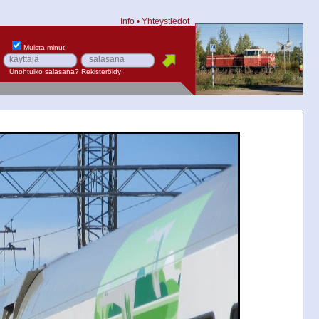
Info
•
Yhteystiedot
Muista minut!
Unohtuiko salasana?
Rekisteröidy!