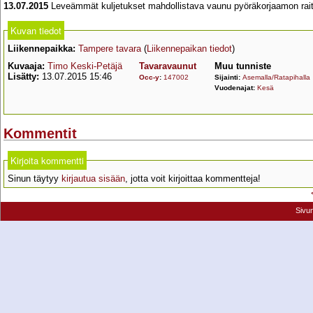
13.07.2015
Leveämmät kuljetukset mahdollistava vaunu pyöräkorjaamon rait
Kuvan tiedot
Liikennepaikka:
Tampere tavara
(
Liikennepaikan tiedot
)
Kuvaaja:
Timo Keski-Petäjä
Tavaravaunut
Muu tunniste
Lisätty:
13.07.2015 15:46
Occ-y
:
147002
Sijainti:
Asemalla/Ratapihalla
Vuodenajat:
Kesä
Kommentit
Kirjoita kommentti
Sinun täytyy
kirjautua sisään
, jotta voit kirjoittaa kommentteja!
Sivu