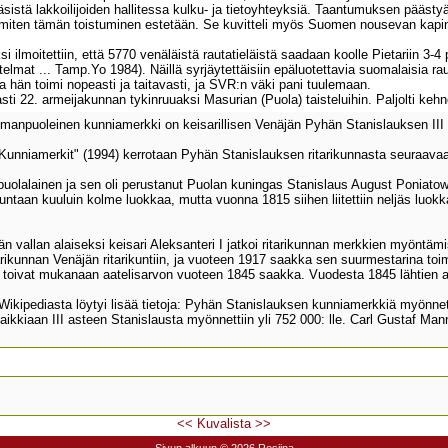
käsistä lakkoilijoiden hallitessa kulku- ja tietoyhteyksiä. Taantumuksen päästy
 miten tämän toistuminen estetään. Se kuvitteli myös Suomen nousevan kapina
 ilmoitettiin, että 5770 venäläistä rautatieläistä saadaan koolle Pietariin 3
lmat ... Tamp.Yo 1984). Näillä syrjäytettäisiin epäluotettavia suomalaisia raut
ja hän toimi nopeasti ja taitavasti, ja SVR:n väki pani tuulemaan.
sasti 22. armeijakunnan tykinruuaksi Masurian (Puola) taisteluihin. Paljolti ke
anpuoleinen kunniamerkki on keisarillisen Venäjän Pyhän Stanislauksen III
 "Kunniamerkit" (1994) kerrotaan Pyhän Stanislauksen ritarikunnasta seuraava
n puolalainen ja sen oli perustanut Puolan kuningas Stanislaus August Ponia
ikuntaan kuuluin kolme luokkaa, mutta vuonna 1815 siihen liitettiin neljäs luok
n vallan alaiseksi keisari Aleksanteri I jatkoi ritarikunnan merkkien myöntäm
i ritarikunnan Venäjän ritarikuntiin, ja vuoteen 1917 saakka sen suurmestarina 
toivat mukanaan aatelisarvon vuoteen 1845 saakka. Vuodesta 1845 lähtien aate
 Wikipediasta löytyi lisää tietoja: Pyhän Stanislauksen kunniamerkkiä myönnet
aikkiaan III asteen Stanislausta myönnettiin yli 752 000: lle. Carl Gustaf M
<<
Kuvalista
>>