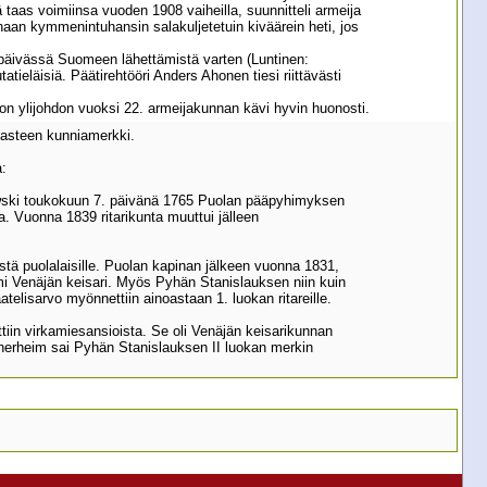
ä taas voimiinsa vuoden 1908 vaiheilla, suunnitteli armeija
an kymmenintuhansin salakuljetetuin kiväärein heti, jos
-4 päivässä Suomeen lähettämistä varten (Luntinen:
atieläisiä. Päätirehtööri Anders Ahonen tiesi riittävästi
hnon ylijohdon vuoksi 22. armeijakunnan kävi hyvin huonosti.
 asteen kunniamerkki.
a:
towski toukokuun 7. päivänä 1765 Puolan pääpyhimyksen
ka. Vuonna 1839 ritarikunta muuttui jälleen
istä puolalaisille. Puolan kapinan jälkeen vuonna 1831,
toimi Venäjän keisari. Myös Pyhän Stanislauksen niin kuin
lisarvo myönnettiin ainoastaan 1. luokan ritareille.
tiin virkamiesansioista. Se oli Venäjän keisarikunnan
annerheim sai Pyhän Stanislauksen II luokan merkin