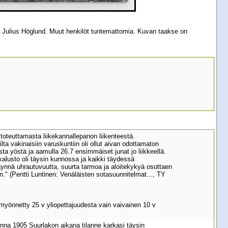
 Julius Höglund. Muut henkilöt tuntemattomia. Kuvan taakse on
toteuttamasta liikekannallepanon liikenteestä.
ta vakinaisiin varuskuntiin oli ollut aivan odottamaton
sta yöstä ja aamulla 26.7 ensimmäiset junat jo liikkeellä.
 kalusto oli täysin kunnossa ja kaikki täydessä
Täynnä uhrautuvuutta, suurta tarmoa ja aloitekykyä osottaen
n." (Pentti Luntinen: Venäläisten sotasuunnitelmat..., TY
 myönnetty 25 v yliopettajuudesta vain vaivainen 10 v
nna 1905 Suurlakon aikana tilanne karkasi täysin