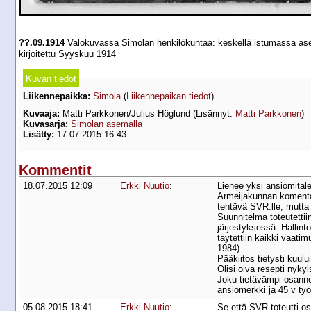
??.09.1914
Valokuvassa Simolan henkilökuntaa: keskellä istumassa asem
kirjoitettu Syyskuu 1914
Kuvan tiedot
Liikennepaikka:
Simola
(
Liikennepaikan tiedot
)
Kuvaaja:
Matti Parkkonen/Julius Höglund (Lisännyt:
Matti Parkkonen
)
Kuvasarja:
Simolan asemalla
Lisätty:
17.07.2015 16:43
Kommentit
18.07.2015 12:09
Erkki Nuutio
:
Lienee yksi ansiomitale
Armeijakunnan komentaja
tehtävä SVR:lle, mutta 
Suunnitelma toteutettii
järjestyksessä. Hallint
täytettiin kaikki vaati
1984)
Pääkiitos tietysti kuul
Olisi oiva resepti nyky
Joku tietävämpi osannee
ansiomerkki ja 45 v työu
05.08.2015 18:41
Erkki Nuutio
:
Se että SVR toteutti o