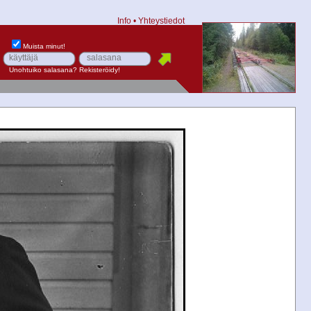
Info
•
Yhteystiedot
Muista minut!
Unohtuiko salasana?
Rekisteröidy!