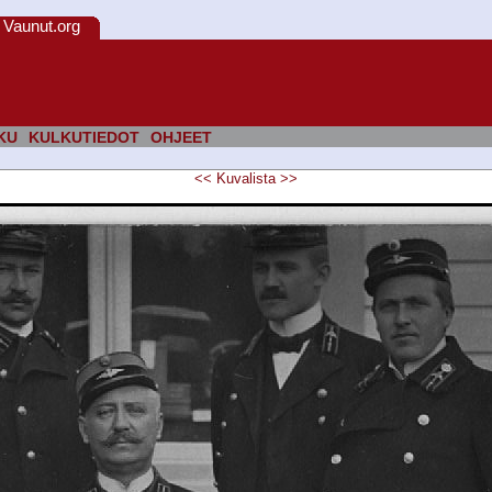
Vaunut.org
KU
KULKUTIEDOT
OHJEET
<<
Kuvalista
>>