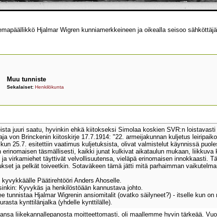
apäällikkö Hjalmar Wigren kunniamerkkeineen ja oikealla seisoo sähköttäjä
Muu tunniste
Sekalaiset:
Henkilökunta
ista juuri saatu, hyvinkin ehkä kiitokseksi Simolaa koskien SVR:n loistavasti 
 von Brinckenin kiitoskirje 17.7.1914: "22. armeijakunnan kuljetus leiripaikoil
kun 25.7. esitettiin vaatimus kuljetuksista, olivat valmistelut käynnissä puole
n erinomaisen täsmällisesti, kaikki junat kulkivat aikataulun mukaan, liikkuva
o ja virkamiehet täyttivät velvollisuutensa, vieläpä erinomaisen innokkaasti. 
mukset ja pelkät toiveetkin. Sotaväkeen tämä jätti mitä parhaimman vaikutelma
ui kyvykkäälle Päätirehtööri Anders Ahoselle.
isinkin: Kyvykäs ja henkilöstöään kannustava johto.
 tunnistaa Hjalmar Wigrenin ansiomitalit (ovatko säilyneet?) - itselle kun on
rasta kynttilänjalka (yhdelle kynttilälle).
sansa liikekannallepanosta moitteettomasti, oli maallemme hyvin tärkeää. Vuo