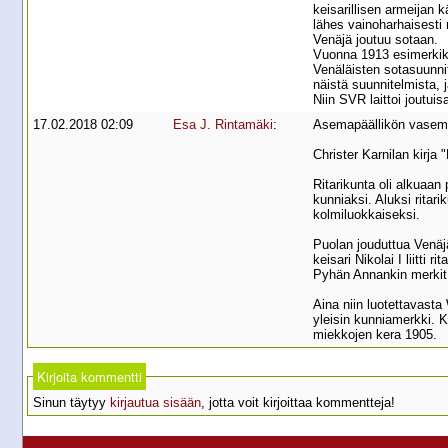
keisarillisen armeijan 
lähes vainoharhaisesti
Venäjä joutuu sotaan.
Vuonna 1913 esimerkiksi
Venäläisten sotasuunnite
näistä suunnitelmista, 
Niin SVR laittoi joutui
17.02.2018 02:09
Esa J. Rintamäki
:
Asemapäällikön vasemm
Christer Karnilan kirja
Ritarikunta oli alkuaa
kunniaksi. Aluksi ritar
kolmiluokkaiseksi.
Puolan jouduttua Venäjä
keisari Nikolai I liitt
Pyhän Annankin merkit 
Aina niin luotettavasta
yleisin kunniamerkki. K
miekkojen kera 1905.
Kirjoita kommentti
Sinun täytyy
kirjautua sisään
, jotta voit kirjoittaa kommentteja!