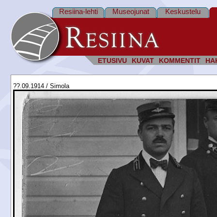
Resiina-lehti
Museojunat
Keskustelu
ETUSIVU
KUVAT
KOMMENTIT
HA
??.09.1914 / Simola