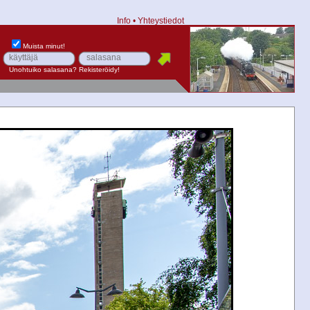
Info
•
Yhteystiedot
Muista minut!
Unohtuiko salasana?
Rekisteröidy!