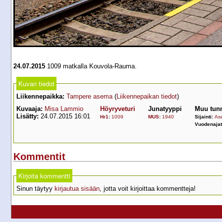
24.07.2015
1009 matkalla Kouvola-Rauma.
Kuvan tiedot
Liikennepaikka:
Tampere asema
(
Liikennepaikan tiedot
)
Kuvaaja:
Misa Lammio
Höyryveturi
Junatyyppi
Muu tunn
Lisätty:
24.07.2015 16:01
Hr1
:
1009
MUS
:
1940
Sijainti:
Ase
Vuodenaja
Kommentit
Kirjoita kommentti
Sinun täytyy
kirjautua sisään
, jotta voit kirjoittaa kommentteja!