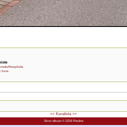
iste
malla/Ratapihalla
t:
Kesä
<<
Kuvalista
>>
Sivun alkuun
© 2026 Resiina