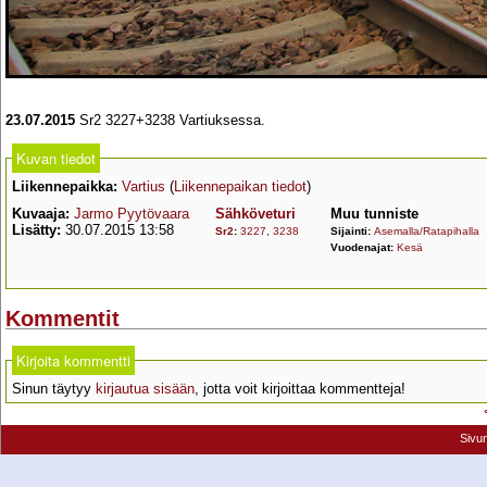
23.07.2015
Sr2 3227+3238 Vartiuksessa.
Kuvan tiedot
Liikennepaikka:
Vartius
(
Liikennepaikan tiedot
)
Kuvaaja:
Jarmo Pyytövaara
Sähköveturi
Muu tunniste
Lisätty:
30.07.2015 13:58
Sr2
:
3227
,
3238
Sijainti:
Asemalla/Ratapihalla
Vuodenajat:
Kesä
Kommentit
Kirjoita kommentti
Sinun täytyy
kirjautua sisään
, jotta voit kirjoittaa kommentteja!
Sivu