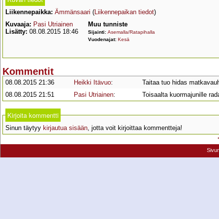
Liikennepaikka:
Ämmänsaari
(
Liikennepaikan tiedot
)
Kuvaaja:
Pasi Utriainen
Muu tunniste
Lisätty:
08.08.2015 18:46
Sijainti:
Asemalla/Ratapihalla
Vuodenajat:
Kesä
Kommentit
08.08.2015 21:36
Heikki Itävuo
:
Taitaa tuo hidas matkavauht
08.08.2015 21:51
Pasi Utriainen
:
Toisaalta kuormajunille rad
Kirjoita kommentti
Sinun täytyy
kirjautua sisään
, jotta voit kirjoittaa kommentteja!
Sivu