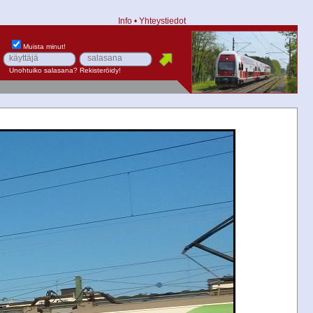
Info
•
Yhteystiedot
Muista minut!
Unohtuiko salasana?
Rekisteröidy!