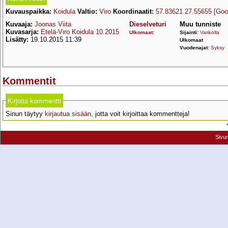
Kuvauspaikka:
Koidula
Valtio:
Viro
Koordinaatit:
57.83621 27.55655
[Goo
Kuvaaja:
Joonas Viita
Dieselveturi
Muu tunniste
Kuvasarja:
Etelä-Viro Koidula 10.2015
Ulkomaat
:
Sijainti:
Varikolla
Lisätty:
19.10.2015 11:39
Ulkomaat
Vuodenajat:
Syksy
Kommentit
Kirjoita kommentti
Sinun täytyy
kirjautua sisään
, jotta voit kirjoittaa kommentteja!
Sivu