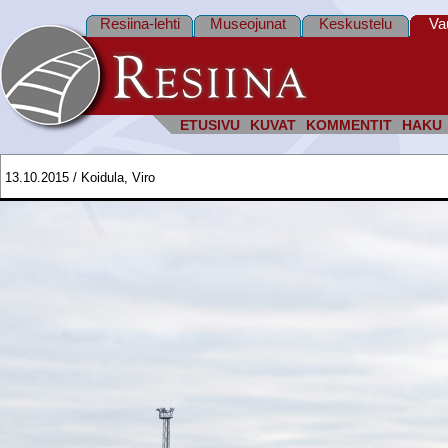
Resiina-lehti
Museojunat
Keskustelu
Va
ETUSIVU
KUVAT
KOMMENTIT
HAKU
13.10.2015 / Koidula, Viro