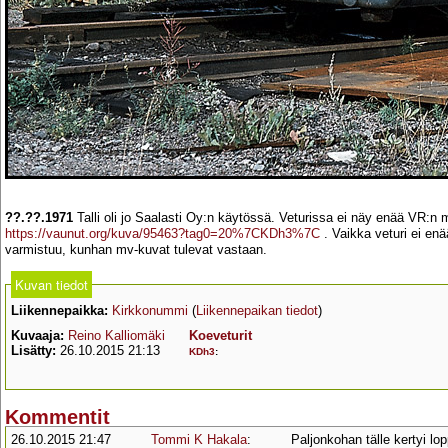
??.??.1971
Talli oli jo Saalasti Oy:n käytössä. Veturissa ei näy enää VR:n
https://vaunut.org/kuva/95463?tag0=20%7CKDh3%7C
. Vaikka veturi ei enä
varmistuu, kunhan mv-kuvat tulevat vastaan.
Kuvan tiedot
Liikennepaikka:
Kirkkonummi
(
Liikennepaikan tiedot
)
Kuvaaja:
Reino Kalliomäki
Koeveturit
Lisätty:
26.10.2015 21:13
KDh3
:
Kommentit
26.10.2015 21:47
Tommi K Hakala
:
Paljonkohan tälle kertyi 