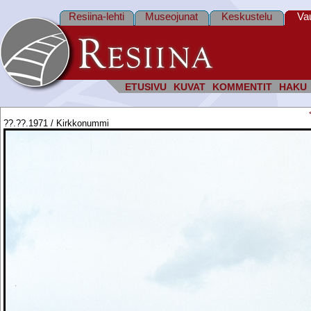
Resiina-lehti
Museojunat
Keskustelu
Va
ETUSIVU
KUVAT
KOMMENTIT
HAKU
??.??.1971 / Kirkkonummi