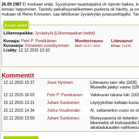
26.09.1987
Ei koskaan enää. Syyskuinen lauantaipäivä oli riipivän haikea, 
leimasi loppuminen. Taistelu paikallisjunaliikenteen puolesta oli hävitty, ja s
mukaan oli Reino Kinnunen, saa lähtöluvan Jyväskylän junasuorittajalta. Tai
Kuvan tiedot
Liikennepaikka:
Jyväskylä
(
Liikennepaikan tiedot
)
Kuvaaja:
Petri P. Pentikäinen
Moottorivaunu
Liitevaunut
Kuvasarja:
Viimeinen vuosikymmen
Dm7
:
4117
,
4200
EFiab
:
11630
Lisätty:
12.12.2015 13:10
Kommentit
12.12.2015 15:37
Jouni Hytönen
:
Liitevaunu taisi olla 11630,
Museolle päätyi vaunu 115
12.12.2015 16:03
Petri P. Pentikäinen
:
Valokuvan takana luki 11637
15.12.2015 13:21
Juhani Suntioinen
:
Löytyyköhän keltään kuvia
15.12.2015 14:34
Jukka Voudinmäki
:
Ai, sellainenkin vuoro on o
22.12.2015 13:50
Juhani Suntioinen
:
Risteysasema oli tietenki
liikennettä oli kiskoautol
aikataulukauden vaihtuessa