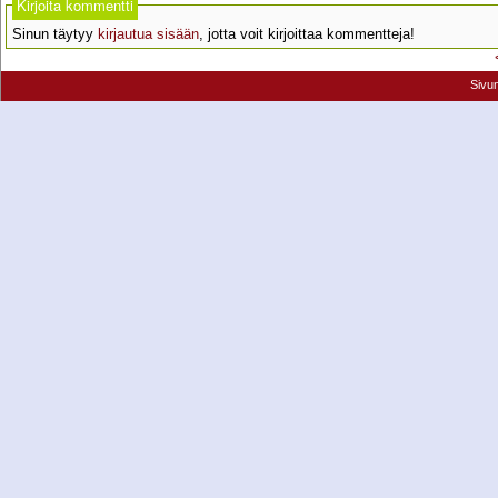
Kirjoita kommentti
Sinun täytyy
kirjautua sisään
, jotta voit kirjoittaa kommentteja!
Sivu