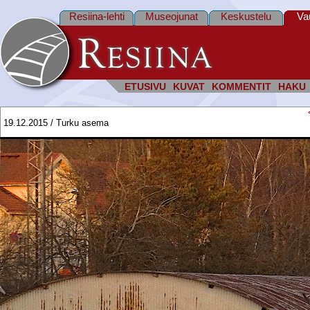
Resiina-lehti
Museojunat
Keskustelu
Va
ETUSIVU
KUVAT
KOMMENTIT
HAKU
19.12.2015 / Turku asema