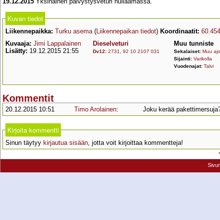
19.12.2015
Yksinäinen päivystysveturi huilaamassa.
Kuvan tiedot
Liikennepaikka:
Turku asema
(
Liikennepaikan tiedot
)
Koordinaatit:
60.45
Kuvaaja:
Jimi Lappalainen
Dieselveturi
Muu tunniste
Lisätty:
19.12.2015 21:55
Dv12
:
2731
,
92 10 2107 031
Sekalaiset:
Muu aj
Sijainti:
Varikolla
Vuodenajat:
Talvi
Kommentit
20.12.2015 10:51
Timo Arolainen
:
Joku kerää pakettimersuja
Kirjoita kommentti
Sinun täytyy
kirjautua sisään
, jotta voit kirjoittaa kommentteja!
Sivu