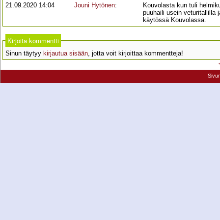
21.09.2020 14:04
Jouni Hytönen
:
Kouvolasta kun tuli helmikuu
puuhaili usein veturitallill
käytössä Kouvolassa.
Kirjoita kommentti
Sinun täytyy
kirjautua sisään
, jotta voit kirjoittaa kommentteja!
Sivu