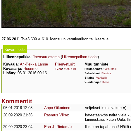
27.06.2011
Tve5 609 & 610 Joensuun veturivarikon tallikaarella.
Kuvan tiedot
Liikennepaikka:
Joensuu asema
(
Liikennepaikan tiedot
)
Kuvaaja:
Ari-Pekka Lanne
Pienveturit
Muu tunniste
Kuvasarja:
Hourimo
Tve5
:
609
,
610
Rautatieinfra:
Veturitalli
Lisätty:
06.01.2016 00:16
Sekalaiset:
Resiina
Sijainti:
Varikolla
Vuodenajat:
Kesä
Kommentit
06.01.2016 12:08
Aapo Oikarinen
:
veljekset kuin ilvekset=)
20.09.2020 21:36
Rasmus Viirre
:
käytetäänkös näitä vielä 
kiinnostaisi, kuten Oulu, I
20.09.2020 23:04
Esa J. Rintamäki
:
Ihme on tapahtunut! Näitä 