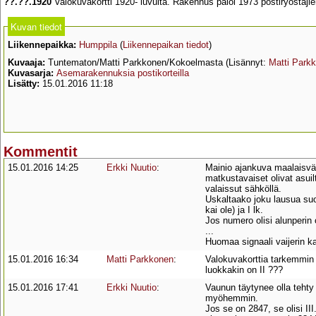
??.??.1920
Valokuvakortti 1920- luvulta. Rakennus paloi 1973 postiryöstäjien jäl
Kuvan tiedot
Liikennepaikka:
Humppila
(
Liikennepaikan tiedot
)
Kuvaaja:
Tuntematon/Matti Parkkonen/Kokoelmasta (Lisännyt:
Matti Park
Kuvasarja:
Asemarakennuksia postikorteilla
Lisätty:
15.01.2016 11:18
Kommentit
15.01.2016 14:25
Erkki Nuutio
:
Mainio ajankuva maalaisvä
matkustavaiset olivat asuilt
valaissut sähköllä.
Uskaltaako joku lausua suo
kai ole) ja I lk.
Jos numero olisi alunperin 
...
Huomaa signaali vaijerin k
15.01.2016 16:34
Matti Parkkonen
:
Valokuvakorttia tarkemmin 
luokkakin on II ???
15.01.2016 17:41
Erkki Nuutio
:
Vaunun täytynee olla tehty
myöhemmin.
Jos se on 2847, se olisi II