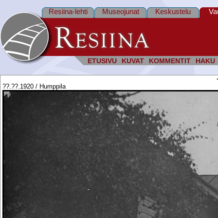
Resiina-lehti
Museojunat
Keskustelu
Va
ETUSIVU
KUVAT
KOMMENTIT
HAKU
??.??.1920 / Humppila