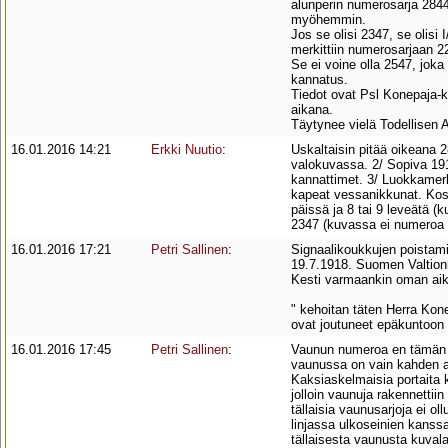
alunperin numerosarja 2844-
myöhemmin.
Jos se olisi 2347, se olisi
merkittiin numerosarjaan 2
Se ei voine olla 2547, joka
kannatus.
Tiedot ovat Psl Konepaja-k
aikana.
Täytynee vielä Todellisen 
16.01.2016 14:21
Erkki Nuutio
:
Uskaltaisin pitää oikeana 
valokuvassa. 2/ Sopiva 1910
kannattimet. 3/ Luokkamerki
kapeat vessanikkunat. Koska
päissä ja 8 tai 9 leveätä (
2347 (kuvassa ei numeroa 
16.01.2016 17:21
Petri Sallinen
:
Signaalikoukkujen poistamis
19.7.1918. Suomen Valtionra
Kesti varmaankin oman aika
" kehoitan täten Herra Kon
ovat joutuneet epäkuntoon 
16.01.2016 17:45
Petri Sallinen
:
Vaunun numeroa en tämän ku
vaunussa on vain kahden a
Kaksiaskelmaisia portaita k
jolloin vaunuja rakennettiin
tällaisia vaunusarjoja ei o
linjassa ulkoseinien kanssa
tällaisesta vaunusta kuvala