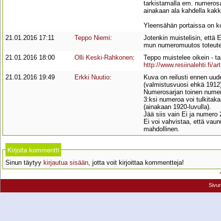
tarkistamalla em. numerosa
ainakaan ala kahdella kakk
Yleensähän portaissa on kol
21.01.2016 17:11
Teppo Niemi
:
Jotenkin muistelisin, että 
mun numeromuutos toteutet
21.01.2016 18:00
Olli Keski-Rahkonen
:
Teppo muistelee oikein - ta
http://www.resiinalehti.fi/art
21.01.2016 19:49
Erkki Nuutio
:
Kuva on reilusti ennen uud
(valmistusvuosi ehkä 1912)
Numerosarjan toinen numero
3:ksi numeroa voi tulkitak
(ainakaan 1920-luvulla).
Jää siis vain Ei ja numero 2
Ei voi vahvistaa, että vaunu
mahdollinen.
Kirjoita kommentti
Sinun täytyy
kirjautua sisään
, jotta voit kirjoittaa kommentteja!
Sivu