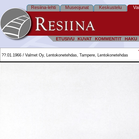
Resiina-lehti
Museojunat
Keskustelu
Va
ETUSIVU
KUVAT
KOMMENTIT
HAKU
??.01.1966 / Valmet Oy, Lentokonetehdas, Tampere, Lentokonetehdas