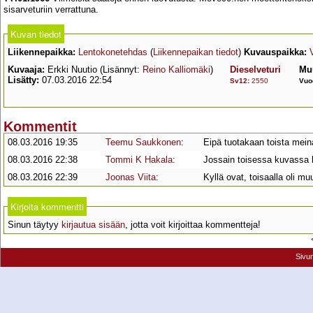
sisarveturiin verrattuna.
Kuvan tiedot
Liikennepaikka:
Lentokonetehdas
(
Liikennepaikan tiedot
)
Kuvauspaikka:
Kuvaaja:
Erkki Nuutio (Lisännyt:
Reino Kalliomäki
)
Dieselveturi
Mu
Lisätty:
07.03.2016 22:54
Sv12
:
2550
Vuo
Kommentit
08.03.2016 19:35
Teemu Saukkonen
:
Eipä tuotakaan toista mei
08.03.2016 22:38
Tommi K Hakala
:
Jossain toisessa kuvassa k
08.03.2016 22:39
Joonas Viita
:
Kyllä ovat, toisaalla oli m
Kirjoita kommentti
Sinun täytyy
kirjautua sisään
, jotta voit kirjoittaa kommentteja!
Sivu