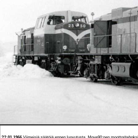
??.01.1966
Viimeisiä säätöjä ennen luovutusta. Move90:nen moottoritehoksi 