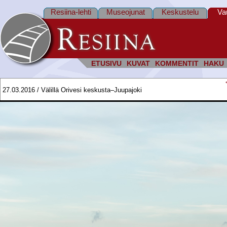
Resiina-lehti
Museojunat
Keskustelu
Va
ETUSIVU
KUVAT
KOMMENTIT
HAKU
27.03.2016 / Välillä Orivesi keskusta–Juupajoki