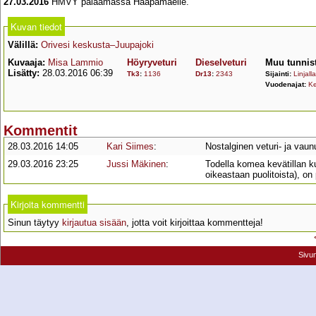
27.03.2016
HMVY palaamassa Haapamäelle.
Kuvan tiedot
Välillä:
Orivesi keskusta–Juupajoki
Kuvaaja:
Misa Lammio
Höyryveturi
Dieselveturi
Muu tunnis
Lisätty:
28.03.2016 06:39
Tk3
:
1136
Dr13
:
2343
Sijainti:
Linjalla
Vuodenajat:
Ke
Kommentit
28.03.2016 14:05
Kari Siimes
:
Nostalginen veturi- ja vau
29.03.2016 23:25
Jussi Mäkinen
:
Todella komea kevätillan ku
oikeastaan puolitoista), on
Kirjoita kommentti
Sinun täytyy
kirjautua sisään
, jotta voit kirjoittaa kommentteja!
Sivu