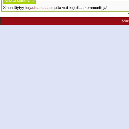
Kirjoita kommentti
Sinun täytyy
kirjautua sisään
, jotta voit kirjoittaa kommentteja!
Sivu