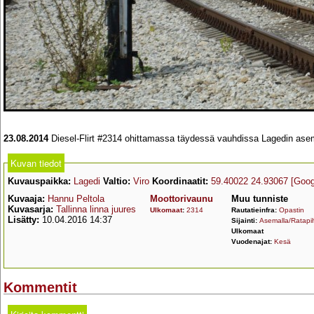
23.08.2014
Diesel-Flirt #2314 ohittamassa täydessä vauhdissa Lagedin asem
Kuvan tiedot
Kuvauspaikka:
Lagedi
Valtio:
Viro
Koordinaatit:
59.40022 24.93067
[Goog
Kuvaaja:
Hannu Peltola
Moottorivaunu
Muu tunniste
Kuvasarja:
Tallinna linna juures
Ulkomaat
:
2314
Rautatieinfra:
Opastin
Lisätty:
10.04.2016 14:37
Sijainti:
Asemalla/Ratapih
Ulkomaat
Vuodenajat:
Kesä
Kommentit