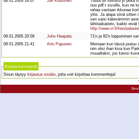
08.01.2005 18:07
Jari Kuusinen
:
Tuota on toivottu jo pitkä 
nuo pdf:t sivuille, kun ne
rahaa vastaan ikkunaa koris
ylös. Ja alapa siinä sitte
sen saisi kätevämmin asema
lähtöaikatieto, kaikki eivät
http://www.vr.fi/heo/palaut
09.01.2005 20:58
Juho Haapala
:
71'n ja 82'n loppuminen va
09.01.2005 21:41
Arto Papunen
:
Meinaan kun tässä joutuu s
niin olisi ihan kiva kun Pa
muualtakin, jos kävisi kuva
Kirjoita kommentti
Sinun täytyy
kirjautua sisään
, jotta voit kirjoittaa kommentteja!
Sivu