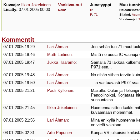
Kuvaaja:
Ilkka Jokelainen
Vankivaunut
Junatyyppi
Muu tunni
Lisätty:
07.01.2005 00:00
Nom
:
H
:
Rautatieinfra
P
:
71
Sijainti:
Asema
Vuodenajat:
T
Kommentit
07.01.2005 19:29
Lari Åhman
:
Joo sehän tuo 71 muuttuuk
07.01.2005 19:46
Matti Laitinen
:
Mistä ne uusia IC-vaunuja 
07.01.2005 19:47
Jukka Haaramo
:
Samalla 71 lakkaa kulkema
P971:een...
07.01.2005 19:48
Lari Åhman
:
No eihän siihen tarvita kui
07.01.2005 19:50
Lari Åhman
:
...ja vastaavasti P972:ssa
07.01.2005 21:21
Pauli Kyllönen
:
Mazalle: Oulun ja Helsingin
Pendolinoiksi. Korjataas hi
sunnuntaina.
07.01.2005 21:45
Ilkka Jokelainen
:
Huomenna sitten kaikki rei
kuvaamaan molemmat.
07.01.2005 21:56
Lari Åhman
:
Minä en kyllä huomenna ke
on vielä valoisaa...
08.01.2005 02:31
Arto Papunen
:
Kunpa VR julkaisisi kaikist