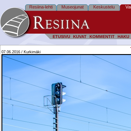
Resiina-lehti
Museojunat
Keskustelu
Va
ETUSIVU
KUVAT
KOMMENTIT
HAKU
07.06.2016 / Kurkimäki