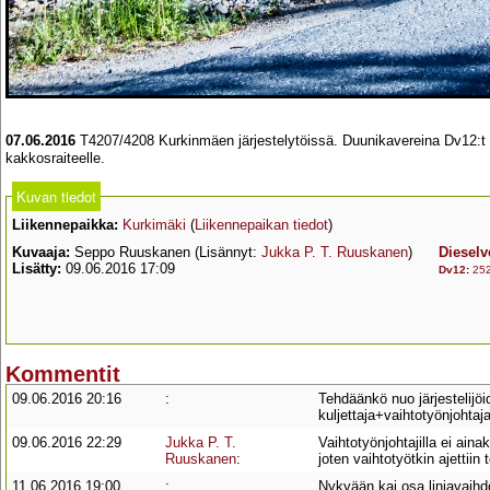
07.06.2016
T4207/4208 Kurkinmäen järjestelytöissä. Duunikavereina Dv12:t 2
kakkosraiteelle.
Kuvan tiedot
Liikennepaikka:
Kurkimäki
(
Liikennepaikan tiedot
)
Kuvaaja:
Seppo Ruuskanen (Lisännyt:
Jukka P. T. Ruuskanen
)
Dieselv
Lisätty:
09.06.2016 17:09
Dv12
:
25
Kommentit
09.06.2016 20:16
:
Tehdäänkö nuo järjestelijöi
kuljettaja+vaihtotyönjohta
09.06.2016 22:29
Jukka P. T.
Vaihtotyönjohtajilla ei ain
Ruuskanen
:
joten vaihtotyötkin ajettii
11.06.2016 19:00
:
Nykyään kai osa linjavaihd