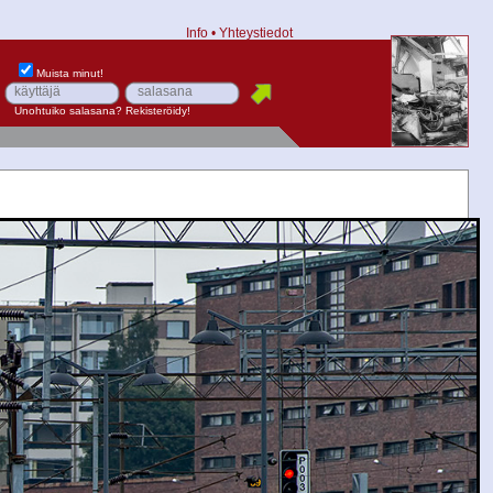
Info
•
Yhteystiedot
Muista minut!
Unohtuiko salasana?
Rekisteröidy!