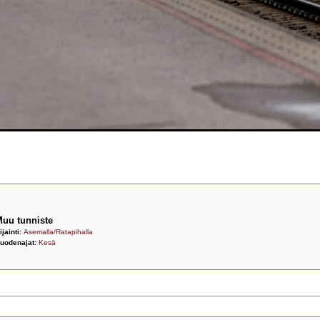
uu tunniste
ijainti:
Asemalla/Ratapihalla
uodenajat:
Kesä