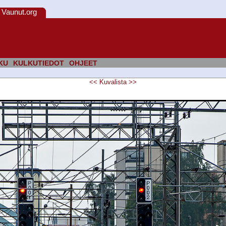
Vaunut.org
KU
KULKUTIEDOT
OHJEET
<<
Kuvalista
>>