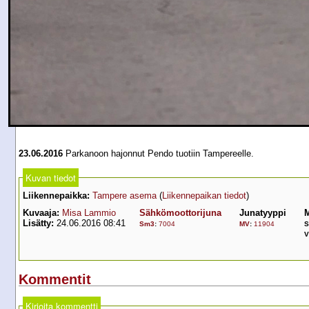
23.06.2016
Parkanoon hajonnut Pendo tuotiin Tampereelle.
Kuvan tiedot
Liikennepaikka:
Tampere asema
(
Liikennepaikan tiedot
)
Kuvaaja:
Misa Lammio
Sähkömoottorijuna
Junatyyppi
M
Lisätty:
24.06.2016 08:41
Sm3
:
7004
MV
:
11904
S
V
Kommentit
Kirjoita kommentti