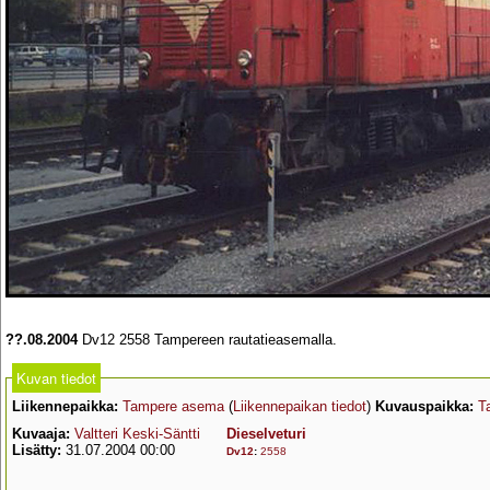
??.08.2004
Dv12 2558 Tampereen rautatieasemalla.
Kuvan tiedot
Liikennepaikka:
Tampere asema
(
Liikennepaikan tiedot
)
Kuvauspaikka:
T
Kuvaaja:
Valtteri Keski-Säntti
Dieselveturi
Lisätty:
31.07.2004 00:00
Dv12
:
2558