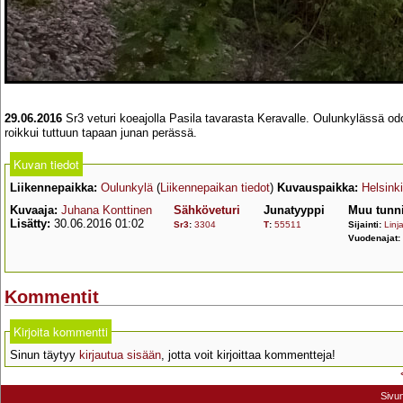
29.06.2016
Sr3 veturi koeajolla Pasila tavarasta Keravalle. Oulunkylässä odot
roikkui tuttuun tapaan junan perässä.
Kuvan tiedot
Liikennepaikka:
Oulunkylä
(
Liikennepaikan tiedot
)
Kuvauspaikka:
Helsinki
Kuvaaja:
Juhana Konttinen
Sähköveturi
Junatyyppi
Muu tunni
Lisätty:
30.06.2016 01:02
Sr3
:
3304
T
:
55511
Sijainti:
Linja
Vuodenajat:
Kommentit
Kirjoita kommentti
Sinun täytyy
kirjautua sisään
, jotta voit kirjoittaa kommentteja!
Sivu