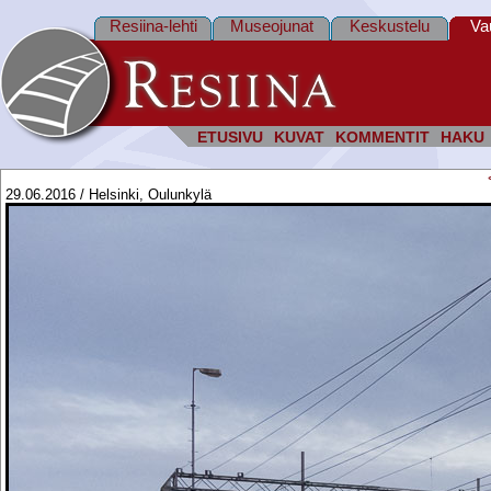
Resiina-lehti
Museojunat
Keskustelu
Va
ETUSIVU
KUVAT
KOMMENTIT
HAKU
29.06.2016 / Helsinki, Oulunkylä