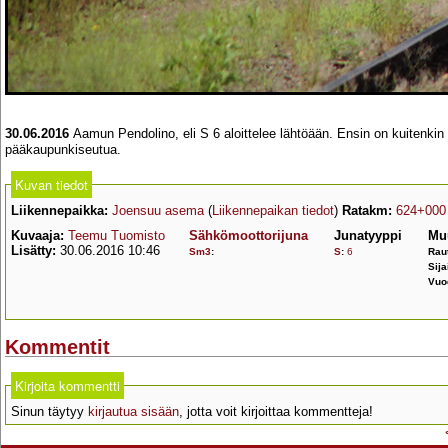
30.06.2016
Aamun Pendolino, eli S 6 aloittelee lähtöään. Ensin on kuitenkin l
pääkaupunkiseutua.
Kuvan tiedot
Liikennepaikka:
Joensuu asema
(
Liikennepaikan tiedot
)
Ratakm:
624+000
Kuvaaja:
Teemu Tuomisto
Sähkömoottorijuna
Junatyyppi
Mu
Lisätty:
30.06.2016 10:46
Sm3
:
S
:
6
Raut
Sija
Vuo
Kommentit
Kirjoita kommentti
Sinun täytyy
kirjautua sisään
, jotta voit kirjoittaa kommentteja!