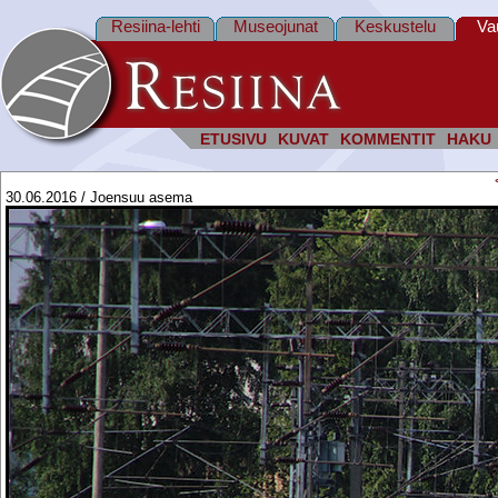
Resiina-lehti
Museojunat
Keskustelu
Va
ETUSIVU
KUVAT
KOMMENTIT
HAKU
30.06.2016 / Joensuu asema