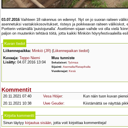
03.07.2016
Vaihteen 18 rakennus on edennyt. Nyt on jo suoran raiteen väliki
asennetuksi vastakiskosovitukset, risteys ja poikkeavan raiteen välikiskot, e
Portterin vetämällä 'puistojunalla'. Asettimen sijaan vaihde voi olla vielä 'kii
paljon on muutenkin tehtävä töitä, jotta kaikki Minkiön höyryfestivaaleilla esi
Kuvan tiedot
Liikennepaikka:
Minkiö (JR)
(
Liikennepaikan tiedot
)
Kuvaaja:
Teppo Niemi
Muu tunniste
Lisätty:
04.07.2016 13:04
Sekalaiset:
Työmaa
Sijainti:
Asemalla/Ratapihalla
Vuodenajat:
Kesä
Kommentit
20.11.2021 07:40
Vesa Höijer
:
Kun näin tuon kuvan pienois
20.11.2021 10:38
Uwe Geuder
:
Kiistämättä se näyttää pik
Kirjoita kommentti
Sinun täytyy
kirjautua sisään
, jotta voit kirjoittaa kommentteja!