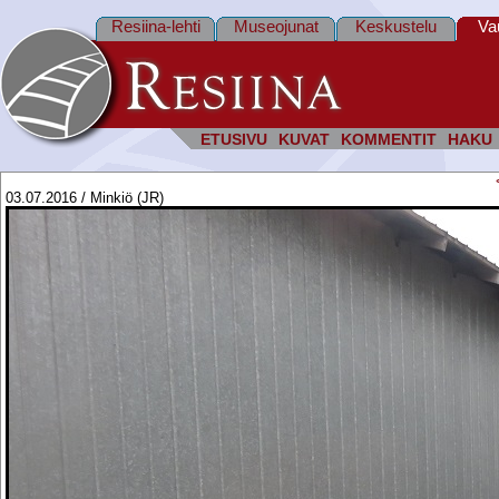
Resiina-lehti
Museojunat
Keskustelu
Va
ETUSIVU
KUVAT
KOMMENTIT
HAKU
03.07.2016 / Minkiö (JR)