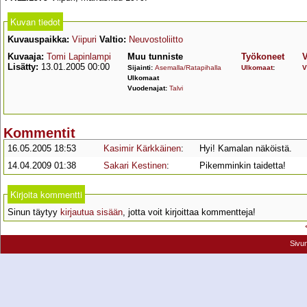
Kuvan tiedot
Kuvauspaikka:
Viipuri
Valtio:
Neuvostoliitto
Kuvaaja:
Tomi Lapinlampi
Muu tunniste
Työkoneet
V
Lisätty:
13.01.2005 00:00
Sijainti:
Asemalla/Ratapihalla
Ulkomaat
:
V
Ulkomaat
Vuodenajat:
Talvi
Kommentit
16.05.2005 18:53
Kasimir Kärkkäinen
:
Hyi! Kamalan näköistä.
14.04.2009 01:38
Sakari Kestinen
:
Pikemminkin taidetta!
Kirjoita kommentti
Sinun täytyy
kirjautua sisään
, jotta voit kirjoittaa kommentteja!
Sivu