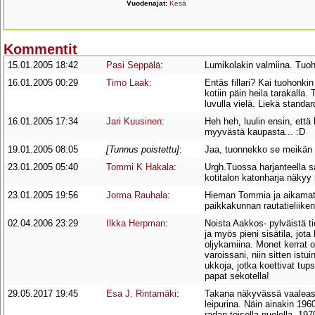
Vuodenajat:
Kesä
Kommentit
15.01.2005 18:42
Pasi Seppälä
:
Lumikolakin valmiina. Tuoh
16.01.2005 00:29
Timo Laak
:
Entäs fillari? Kai tuohonki
kotiin päin heila tarakall
luvulla vielä. Liekä standar
16.01.2005 17:34
Jari Kuusinen
:
Heh heh, luulin ensin, että 
myyvästä kaupasta... :D
19.01.2005 08:05
[Tunnus poistettu]
:
Jaa, tuonnekko se meikän m
23.01.2005 05:40
Tommi K Hakala
:
Urgh.Tuossa harjanteella s
kotitalon katonharja näkyy 
23.01.2005 19:56
Jorma Rauhala
:
Hieman Tommia ja aikamatka
paikkakunnan rautatieliiken
02.04.2006 23:29
Ilkka Herpman
:
Noista Aakkos- pylväistä ti
ja myös pieni sisätila, jo
oljykamiina. Monet kerrat o
varoissani, niin sitten ist
ukkoja, jotka koettivat tup
papat sekotella!
29.05.2017 19:45
Esa J. Rintamäki
:
Takana näkyvässä vaaleassa
leipurina. Näin ainakin 196
radan toisella puolella. 197