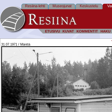
Resiina-lehti
Museojunat
Keskustelu
Va
ETUSIVU
KUVAT
KOMMENTIT
HAKU
31.07.1971 / Mänttä