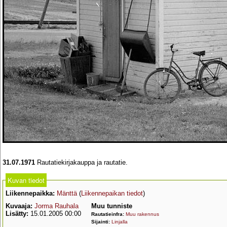
31.07.1971
Rautatiekirjakauppa ja rautatie.
Kuvan tiedot
Liikennepaikka:
Mänttä
(
Liikennepaikan tiedot
)
Kuvaaja:
Jorma Rauhala
Muu tunniste
Lisätty:
15.01.2005 00:00
Rautatieinfra:
Muu rakennus
Sijainti:
Linjalla