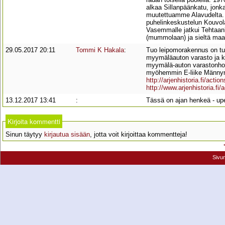
alkaa Sillanpäänkatu, jonk
muutettuamme Alavudelta.
puhelinkeskustelun Kouvolas
Vasemmalle jatkui Tehtaank
(mummolaan) ja sieltä maai
29.05.2017 20:11
Tommi K Hakala
:
Tuo leipomorakennus on tutt
myymäläauton varasto ja kes
myymälä-auton varastonhoit
myöhemmin E-liike Männyn 
http://arjenhistoria.fi/ac
http://www.arjenhistoria.f
13.12.2017 13:41
:
Tässä on ajan henkeä - upe
Kirjoita kommentti
Sinun täytyy
kirjautua sisään
, jotta voit kirjoittaa kommentteja!
Sivu