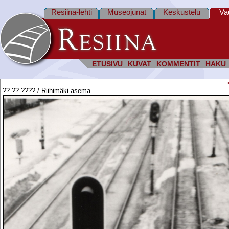
Resiina-lehti
Museojunat
Keskustelu
Va
ETUSIVU
KUVAT
KOMMENTIT
HAKU
??.??.???? / Riihimäki asema