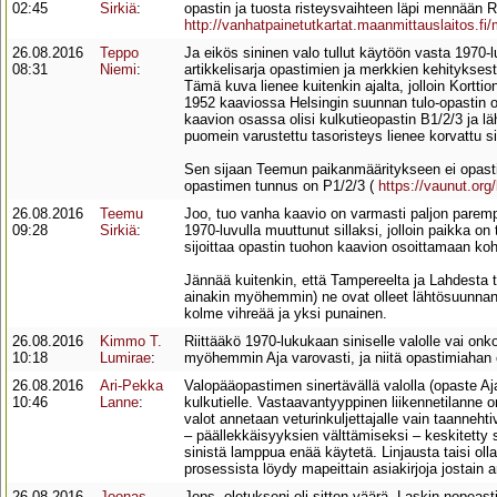
02:45
Sirkiä
:
opastin ja tuosta risteysvaihteen läpi mennään Rii
http://vanhatpainetutkartat.maanmittauslaitos.
26.08.2016
Teppo
Ja eikös sininen valo tullut käytöön vasta 1970-
08:31
Niemi
:
artikkelisarja opastimien ja merkkien kehitykse
Tämä kuva lienee kuitenkin ajalta, jolloin Korttio
1952 kaaviossa Helsingin suunnan tulo-opastin o
kaavion osassa olisi kulkutieopastin B1/2/3 ja 
puomein varustettu tasoristeys lienee korvattu sill
Sen sijaan Teemun paikanmääritykseen ei opasti
opastimen tunnus on P1/2/3 (
https://vaunut.or
26.08.2016
Teemu
Joo, tuo vanha kaavio on varmasti paljon parempi
09:28
Sirkiä
:
1970-luvulla muuttunut sillaksi, jolloin paikka o
sijoittaa opastin tuohon kaavion osoittamaan ko
Jännää kuitenkin, että Tampereelta ja Lahdesta t
ainakin myöhemmin) ne ovat olleet lähtösuunnan 
kolme vihreää ja yksi punainen.
26.08.2016
Kimmo T.
Riittääkö 1970-lukukaan siniselle valolle vai onk
10:18
Lumirae
:
myöhemmin Aja varovasti, ja niitä opastimiahan
26.08.2016
Ari-Pekka
Valopääopastimen sinertävällä valolla (opaste Aj
10:46
Lanne
:
kulkutielle. Vastaavantyyppinen liikennetilanne 
valot annetaan veturinkuljettajalle vain taanneh
‒ päällekkäisyyksien välttämiseksi ‒ keskitetty s
sinistä lamppua enää käytetä. Linjausta taisi ol
prosessista löydy mapeittain asiakirjoja jostain a
26.08.2016
Joonas
Jeps, oletukseni oli sitten väärä. Laskin nopeas