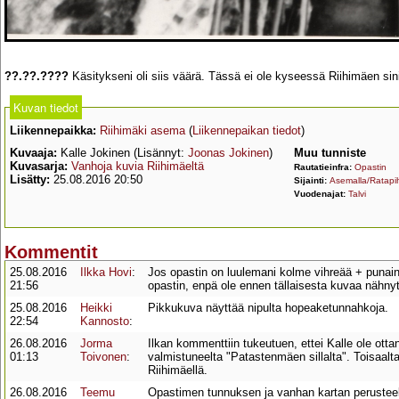
??.??.????
Käsitykseni oli siis väärä. Tässä ei ole kyseessä Riihimäen sin
Kuvan tiedot
Liikennepaikka:
Riihimäki asema
(
Liikennepaikan tiedot
)
Kuvaaja:
Kalle Jokinen (Lisännyt:
Joonas Jokinen
)
Muu tunniste
Kuvasarja:
Vanhoja kuvia Riihimäeltä
Rautatieinfra:
Opastin
Lisätty:
25.08.2016 20:50
Sijainti:
Asemalla/Ratapih
Vuodenajat:
Talvi
Kommentit
25.08.2016
Ilkka Hovi
:
Jos opastin on luulemani kolme vihreää + punainen
21:56
opastin, enpä ole ennen tällaisesta kuvaa nähny
25.08.2016
Heikki
Pikkukuva näyttää nipulta hopeaketunnahkoja.
22:54
Kannosto
:
26.08.2016
Jorma
Ilkan kommenttiin tukeutuen, ettei Kalle ole otta
01:13
Toivonen
:
valmistuneelta "Patastenmäen sillalta". Toisaalta
Riihimäellä.
26.08.2016
Teemu
Opastimen tunnuksen ja vanhan kartan perusteell