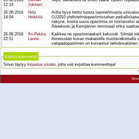
12:14
Jokinen
:
26.08.2016
Niila
Arilta hyvä heitto tuosta taannehtivasta sinivalos
14:04
Heikkilä
:
OJ2010 yhdistelmäopastimissahan paikallislupia
näkyne, koska uusia opastimia on toistaiseksi aika 
Äänekoski ja Kemijärven terminaali ehkä saattava
26.08.2016
Ari-Pekka
Kaikkea ne opastinmaakarit keksivät. Silmää iske
22:51
Lanne
:
ihmeissään kuvan mukaisella mustavalkoisella v
valopääopastimen on korvannut nelivärivaloinen j
Kirjoita kommentti
Sinun täytyy
kirjautua sisään
, jotta voit kirjoittaa kommentteja!
Sivu