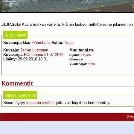
31.07.2016
Kuvia matkan varrelta: Flåmin laakso mutkittelevine jokineen o
Kuvan tiedot
Kuvauspaikka:
Flåmsbana
Valtio:
Norja
Kuvaaja:
Jarmo Luotonen
Muu tunniste
Kuvasarja:
Flåmsbana 31.07.2016
Sijainti:
Linjalla
Lisätty:
29.09.2016 18:31
Ulkomaat
Vuodenajat:
Kesä
Kommentit
Kirjoita kommentti
Sinun täytyy
kirjautua sisään
, jotta voit kirjoittaa kommentteja!
Sivu