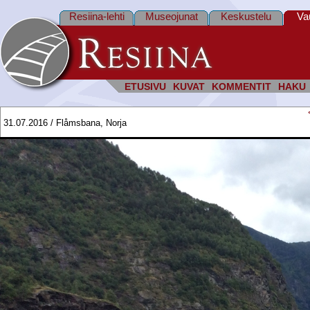
Resiina-lehti
Museojunat
Keskustelu
Va
ETUSIVU
KUVAT
KOMMENTIT
HAKU
31.07.2016 / Flåmsbana, Norja