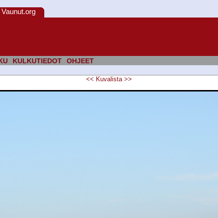
Vaunut.org
KU
KULKUTIEDOT
OHJEET
<<
Kuvalista
>>