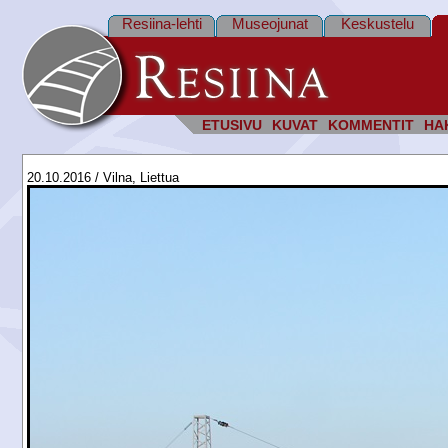
Resiina-lehti
Museojunat
Keskustelu
ETUSIVU
KUVAT
KOMMENTIT
HA
20.10.2016 / Vilna, Liettua