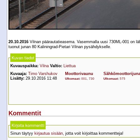
20.10.2016
Vilnan päärautatieasema. Vasemmalla uusi 730ML-001 on lähdöss
tuonut junan 80 Kaliningrad-Pietari Vilnan pysähdykselle.
Kuvan tiedot
Kuvauspaikka:
Vilna
Valtio:
Liettua
Kuvaaja:
Timo Varshukov
Moottorivaunu
Sähkömoottorijun
Lisätty:
29.10.2016 11:48
Ulkomaat
:
001
,
730
Ulkomaat
:
575
Kommentit
Kirjoita kommentti
Sinun täytyy
kirjautua sisään
, jotta voit kirjoittaa kommentteja!