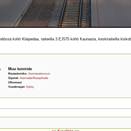
ä kohti Klaipedaa, raiteella 3 EJ575 kohti Kaunasta, keskiraiteilla kiskobussi
a
Muu tunniste
Rautatieinfra:
Asemarakennus
Sijainti:
Asemalla/Ratapihalla
Ulkomaat
Vuodenajat:
Syksy
<<
Kuvalista
>>