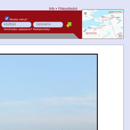
Info
•
Yhteystiedot
Muista minut!
Unohtuiko salasana?
Rekisteröidy!