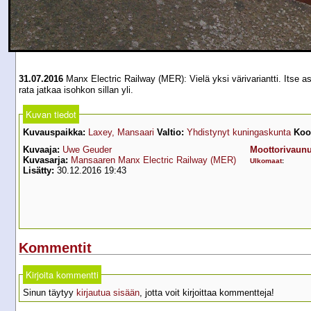
31.07.2016
Manx Electric Railway (MER): Vielä yksi värivariantti. Itse 
rata jatkaa isohkon sillan yli.
Kuvan tiedot
Kuvauspaikka:
Laxey, Mansaari
Valtio:
Yhdistynyt kuningaskunta
Koor
Kuvaaja:
Uwe Geuder
Moottorivaun
Kuvasarja:
Mansaaren Manx Electric Railway (MER)
Ulkomaat
:
Lisätty:
30.12.2016 19:43
Kommentit
Kirjoita kommentti
Sinun täytyy
kirjautua sisään
, jotta voit kirjoittaa kommentteja!