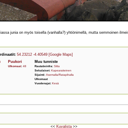
asiassa junia on myös toisella (vanhalla?) yhtiönimellä, mutta semmoinen ilme
dinaatit:
54.23212 -4.40549
[Google Maps]
u
Puukori
Muu tunniste
Ulkomaat
:
48
Rautatieinfra:
Silta
Sekalaiset:
Kapearaiteinen
Sijainti:
Asemalla/Ratapihalla
Ulkomaat
Vuodenajat:
Kesä
<<
Kuvalista
>>