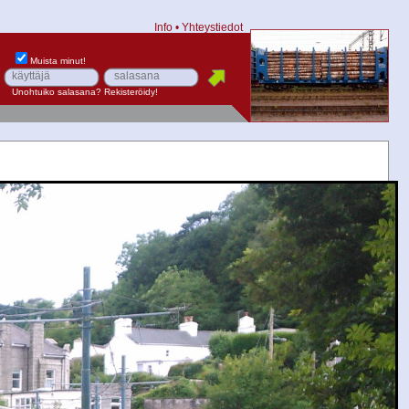
Info
•
Yhteystiedot
Muista minut!
Unohtuiko salasana?
Rekisteröidy!