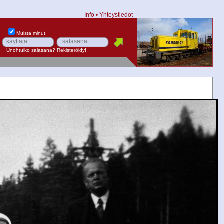
Info
•
Yhteystiedot
Muista minut!
Unohtuiko salasana?
Rekisteröidy!