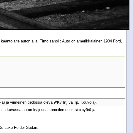
ääntölaite auton alla. Timo sanoi : Auto on amerikkalainen 1934 Ford,
la) ja viimeinen tiedossa oleva 9/Kv (rtj vai rp, Kouvola).
ssa kuvassa auton kyljessä komeilee suuri siipipyörä ja
 De Luxe Fordor Sedan.