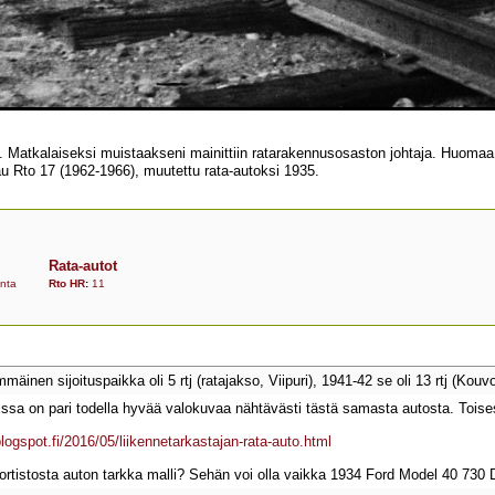
Matkalaiseksi muistaakseni mainittiin ratarakennusosaston johtaja. Huomaa k
au Rto 17 (1962-1966), muutettu rata-autoksi 1935.
Rata-autot
nta
Rto HR
:
11
inen sijoituspaikka oli 5 rtj (ratajakso, Viipuri), 1941-42 se oli 13 rtj (Kouvo
issa on pari todella hyvää valokuvaa nähtävästi tästä samasta autosta. Toise
ogspot.fi/2016/05/liikennetarkastajan-rata-auto.html
ortistosta auton tarkka malli? Sehän voi olla vaikka 1934 Ford Model 40 730