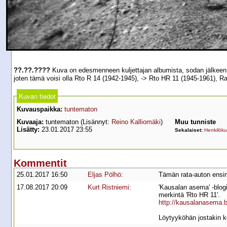
??.??.????
Kuva on edesmenneen kuljettajan albumista, sodan jälkeen. 
joten tämä voisi olla Rto R 14 (1942-1945), -> Rto HR 11 (1945-1961), R
Kuvan tiedot
Kuvauspaikka:
tuntematon
Kuvaaja:
tuntematon (Lisännyt:
Reino Kalliomäki
)
Muu tunniste
Lisätty:
23.01.2017 23:55
Sekalaiset:
Henkilöku
Kommentit
25.01.2017 16:50
Eljas Pölhö
:
Tämän rata-auton ensimmä
17.08.2017 20:09
Kurt Ristniemi
:
'Kausalan asema' -blog
merkintä 'Rto HR 11'.
http://kausalanasema.bl
Löytyyköhän jostakin k