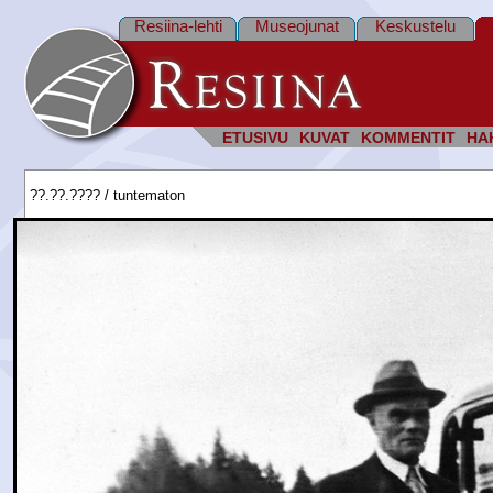
Resiina-lehti
Museojunat
Keskustelu
ETUSIVU
KUVAT
KOMMENTIT
HA
??.??.???? / tuntematon