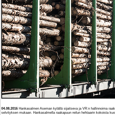
04.08.2016
Hankasalmen Aseman kylällä sijaitseva ja VR:n hallinnoima ra
selvityksen mukaan. Hankasalmella raakapuun reilun hehtaarin kokoista k