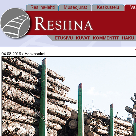
Resiina-lehti
Museojunat
Keskustelu
Va
ETUSIVU
KUVAT
KOMMENTIT
HAKU
04.08.2016 / Hankasalmi