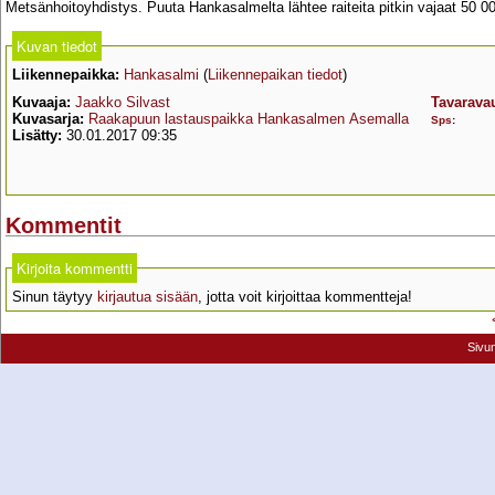
Metsänhoitoyhdistys. Puuta Hankasalmelta lähtee raiteita pitkin vajaat 50 0
Kuvan tiedot
Liikennepaikka:
Hankasalmi
(
Liikennepaikan tiedot
)
Kuvaaja:
Jaakko Silvast
Tavarava
Kuvasarja:
Raakapuun lastauspaikka Hankasalmen Asemalla
Sps
:
Lisätty:
30.01.2017 09:35
Kommentit
Kirjoita kommentti
Sinun täytyy
kirjautua sisään
, jotta voit kirjoittaa kommentteja!
Sivu