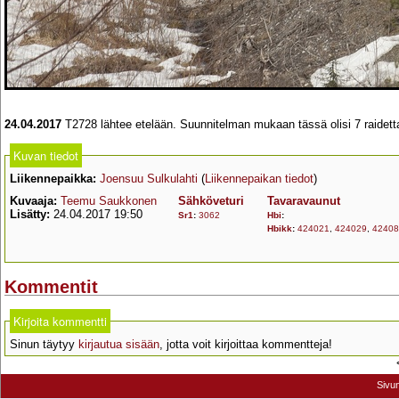
24.04.2017
T2728 lähtee etelään. Suunnitelman mukaan tässä olisi 7 raidetta
Kuvan tiedot
Liikennepaikka:
Joensuu Sulkulahti
(
Liikennepaikan tiedot
)
Kuvaaja:
Teemu Saukkonen
Sähköveturi
Tavaravaunut
Lisätty:
24.04.2017 19:50
Sr1
:
3062
Hbi
:
Hbikk
:
424021
,
424029
,
42408
Kommentit
Kirjoita kommentti
Sinun täytyy
kirjautua sisään
, jotta voit kirjoittaa kommentteja!
Sivu