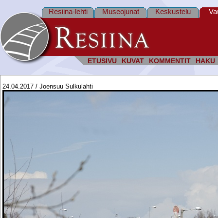
Resiina-lehti
Museojunat
Keskustelu
Va
ETUSIVU
KUVAT
KOMMENTIT
HAKU
24.04.2017 / Joensuu Sulkulahti