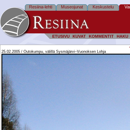
Resiina-lehti
Museojunat
Keskustelu
Va
ETUSIVU
KUVAT
KOMMENTIT
HAKU
25.02.2005 / Outokumpu, välillä Sysmäjärvi–Vuonoksen Lohja