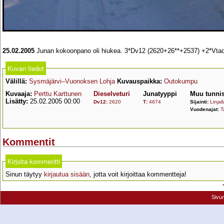
25.02.2005
Junan kokoonpano oli hiukea. 3*Dv12 (2620+26**+2537) +2*Vtad
Kuvan tiedot
Välillä:
Sysmäjärvi–Vuonoksen Lohja
Kuvauspaikka:
Outokumpu
Kuvaaja:
Perttu Karttunen
Dieselveturi
Junatyyppi
Muu tunnis
Lisätty:
25.02.2005 00:00
Dv12
:
2620
T
:
4674
Sijainti:
Linjall
Vuodenajat:
T
Kommentit
Kirjoita kommentti
Sinun täytyy
kirjautua sisään
, jotta voit kirjoittaa kommentteja!
Sivu