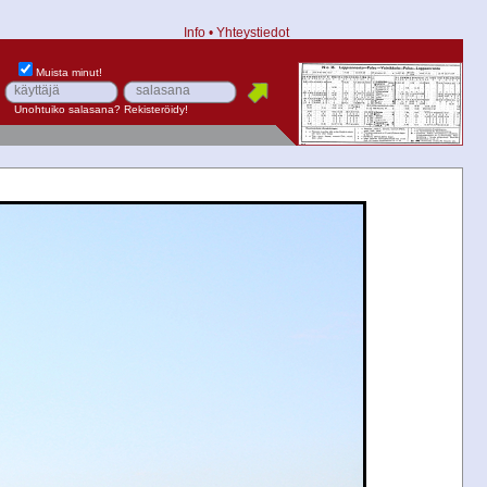
Info
•
Yhteystiedot
Muista minut!
Unohtuiko salasana?
Rekisteröidy!