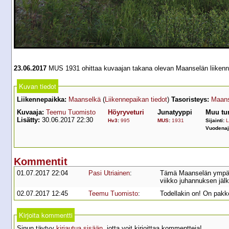
23.06.2017
MUS 1931 ohittaa kuvaajan takana olevan Maanselän liikenn
Kuvan tiedot
Liikennepaikka:
Maanselkä
(
Liikennepaikan tiedot
)
Tasoristeys:
Maans
Kuvaaja:
Teemu Tuomisto
Höyryveturi
Junatyyppi
Muu tu
Lisätty:
30.06.2017 22:30
Hv3
:
995
MUS
:
1931
Sijainti:
L
Vuodenaj
Kommentit
01.07.2017 22:04
Pasi Utriainen
:
Tämä Maanselän ympäris
viikko juhannuksen jäl
02.07.2017 12:45
Teemu Tuomisto
:
Todellakin on! On pakk
Kirjoita kommentti
Sinun täytyy
kirjautua sisään
, jotta voit kirjoittaa kommentteja!