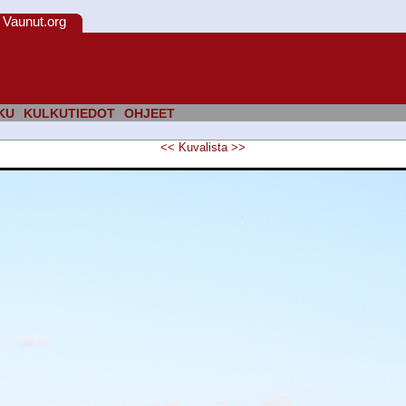
Vaunut.org
KU
KULKUTIEDOT
OHJEET
<<
Kuvalista
>>