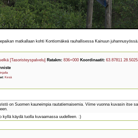
epaikan matkallaan kohti Kontiomäkeä rauhallisessa Kainuun juhannusyössä
elkä
[Tasoristeyspalvelu]
Ratakm:
836+000
Koordinaatit:
63.87811 28.5025
nniste
injalla
at:
Kesä
tö on Suomen kauneimpia rautatiemaisemia. Viime vuonna kuvasin itse samais
keen.
o kyllä käydä tuolla kuvaamassa uudelleen. :)