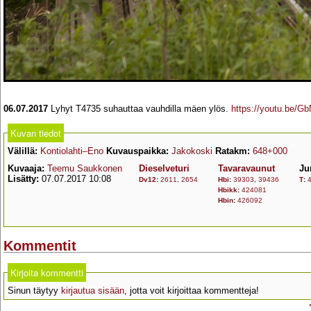
06.07.2017
Lyhyt T4735 suhauttaa vauhdilla mäen ylös.
https://youtu.be/
Kuvan tiedot
Välillä:
Kontiolahti–Eno
Kuvauspaikka:
Jakokoski
Ratakm:
648+000
Kuvaaja:
Teemu Saukkonen
Dieselveturi
Tavaravaunut
Ju
Lisätty:
07.07.2017 10:08
Dv12
:
2611
,
2654
Hbi
:
39303
,
39436
T
:
Hbikk
:
424081
Hbin
:
426092
Kommentit
Kirjoita kommentti
Sinun täytyy
kirjautua sisään
, jotta voit kirjoittaa kommentteja!