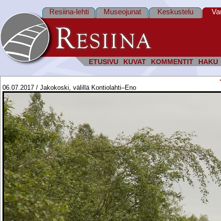
Resiina-lehti
Museojunat
Keskustelu
Va
ETUSIVU
KUVAT
KOMMENTIT
HAKU
06.07.2017 / Jakokoski, välillä Kontiolahti–Eno